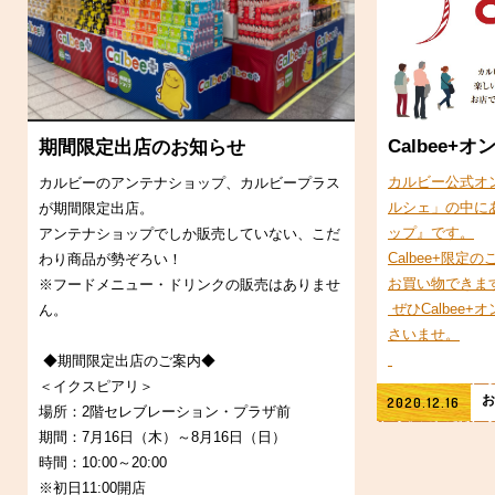
Calbee+
期間限定出店のお知らせ
カルビー公式オ
カルビーのアンテナショップ、カルビープラス
ルシェ」の中にあ
が期間限定出店。
ップ』です。
アンテナショップでしか販売していない、こだ
Calbee+限
わり商品が勢ぞろい！
お買い物できま
※フードメニュー・ドリンクの販売はありませ
ぜひCalbee
ん。
さいませ。
◆期間限定出店のご案内◆
＜イクスピアリ＞
お
2020.12.16
場所：2階セレブレーション・プラザ前
期間：7月16日（木）～8月16日（日）
時間：10:00～20:00
※初日11:00開店