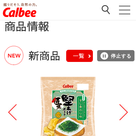
ホーム
>
商品
商品情報
新商品
一覧
停止する
Pr
N
ev
ex
io
t
us