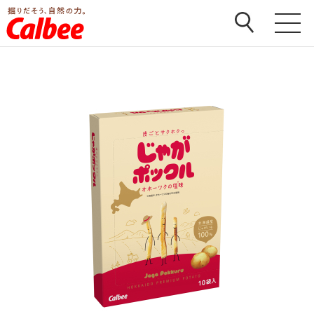
ホーム
>
商品
>
じゃがポックル
>
じゃがポックル オホ
ーツクの塩味