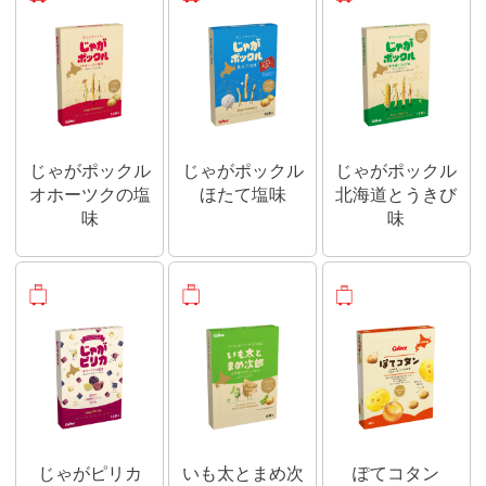
じゃがポックル
じゃがポックル
じゃがポックル
オホーツクの塩
ほたて塩味
北海道とうきび
味
味
おみやげ商品
おみやげ商品
おみやげ商品
じゃがピリカ
いも太とまめ次
ぽてコタン