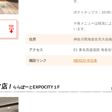
す。
ポテトチップス：10:00～
※各メニューは状況に
います。
住所
神奈川県海老名市大谷南5-
アクセス
E1 東名高速道路 海老
施設リンク
NEXCO 中日本
店 /
ららぽーとEXPOCITY１F