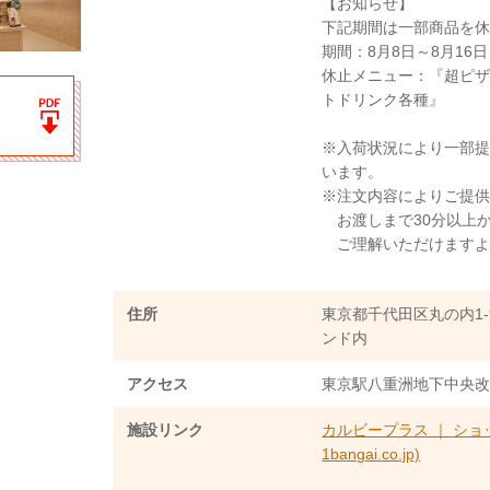
【お知らせ】
下記期間は一部商品を
期間：8月8日～8月16日
休止メニュー：『超ピ
トドリンク各種』
※入荷状況により一部
います。
※注文内容によりご提
お渡しまで30分以上
ご理解いただけますよ
住所
東京都千代田区丸の内1-
ンド内
アクセス
東京駅八重洲地下中央
施設リンク
カルビープラス ｜ ショップ
1bangai.co.jp)