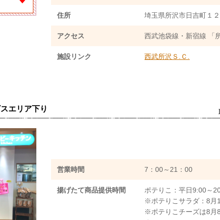
住所
埼玉県所沢市日吉町１２
アクセス
西武池袋線・新宿線 「
施設リンク
西武所沢Ｓ.Ｃ.
ビスエリア下り
営業時間
7：00～21：00
揚げたて商品提供時間
ポテりこ：平日9:00～20:
※ポテりこサラダ：8月14日
※ポテりこチーズは8月