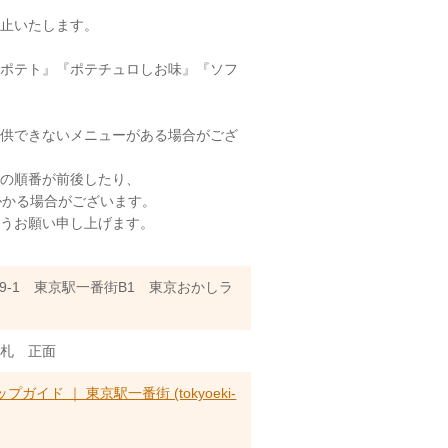
休止いたします。
ザポテト』『ポテチュロしお味』『ソフ
提供できないメニューがある場合がござ
供の順番が前後したり、
かかる場合がございます。
うお願い申し上げます。
9-1 東京駅一番街B1 東京おかしラ
改札 正面
ガイド ｜ 東京駅一番街 (tokyoeki-