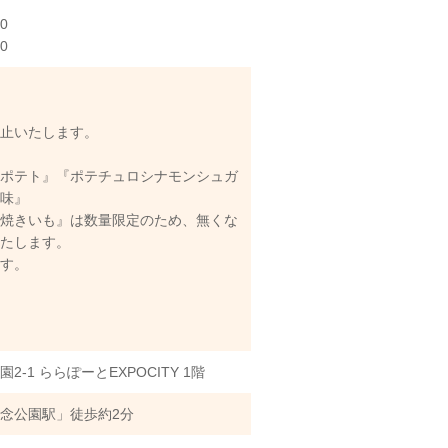
00
0
休止いたします。
ザポテト』『ポテチュロシナモンシュガ
お味』
な焼きいも』は数量限定のため、無くな
いたします。
ます。
-1 ららぽーとEXPOCITY 1階
念公園駅」徒歩約2分