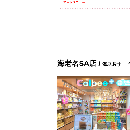
海老名SA店 /
海老名サー