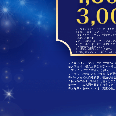
※「東京ディズニーランド®」または
※入園には東京ディズニーリゾート・
持ちのスマートフォンに東京ディズ
必要となります。
※アプリに対応したスマートフォンや
※こちらのパークチケットは他のチケ
可能日からご選択ください。
※ご希望の入園日までに、入園日/パ
※詳細は東京ディズニーリゾート®・
※入園にはテーマパーク利用約款が
※入園方法、景品は天災事変等を理
ブサイトにてご確認ください。
※チケットはおひとりにつき1枚必要
※パークまでの交通費及び宿泊が必
※転売等の不正が判明した場合はチ
※チケットは入園当日必ず持参くだ
※お送りするチケットは、変更や払