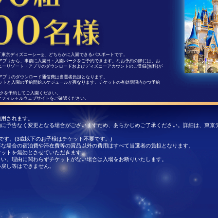
「東京ディズニーシー
」どちらかに入園できるパスポートです。
®
アプリから、事前に入園日・入園パークをご予約できます。なお予約の際には、お
ニーリゾート・アプリのダウンロードおよびディズニーアカウントのご登録(無料)が
アプリのダウンロード通信費は当選者負担となります。
ットと入園の予約開始スケジュールが異なります。チケットの有効期限内かつ予約
ークを予約してご入園ください。
オフィシャルウェブサイトをご確認ください。
適用されます。
由に予告なく変更となる場合がございますため、あらかじめご了承ください。詳細は、東京
です。(3歳以下のお子様はチケット不要です。)
要な場合の宿泊費や滞在費等の賞品以外の費用はすべて当選者の負担となります。
ケットを無効とさせていただきます。
さい。理由に関わらずチケットがない場合は入場をお断りいたします。
い戻し等はできません。