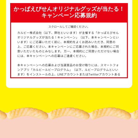
32g１才からのかっぱえびせん
4
かっぱえびせんオリジナルグッズが当たる！
185gかっぱえびせん特盛りバッグ
9
キャンペーン応募規約
130gかっぱえびせんえびファイブ
5
スクロールしてご確認ください。
64gかっぱえびせんフレンチサラダ味
4
カルビー株式会社（以下、弊社といいます）が主催する「かっぱえびせん
64gかっぱえびせん紀州の完熟梅味
4
オリジナルグッズが当たる！キャンペーン」（以下、本キャンペーンとい
います）にご応募いただく前に、本規約をよくお読みいただき、同意の
64gかっぱえびせん北海道チーズ味
4
上、ご応募ください。本キャンペーンにご応募された場合、本規約にご同
意いただいたものとみなします。 万一、本規約にご同意いただけない場合
64gかっぱえびせんのりしお味
3
には、本キャンペーンへの応募はご遠慮ください。
64gかっぱえびせん島とうがらし味
4
本キャンペーンへの応募および当選賞品のお受け取りには、スマートフォ
ンアプリ「カルビールビープログラム」（以下、ルビープログラムといい
50gかっぱえびせん桜えび
4
ます）をインストールの上、LINEアカウントまたはTwitterアカウントある
いはAppleIDとカルビールビープログラムの連携（ログイン）が必要となり
50gかっぱえびせん甘えび
4
ます。
85gかっぱえびせん受験
4
キャンペーン名称
かっぱえびせんオリジナルグッズが当たる！キャンペーン
60g絶品かっぱえびせん浜御塩とわさび味
4
キャンペーン概要
60g絶品かっぱえびせん塩とにんにく味
4
象商品を購入後、ルビープログラムにて対象商品の空袋を指定の形に折り
たたんでアプリで撮影してスタンプを獲得し、スタンプが10個貯まるごと
60g絶品かっぱえびせん塩と燻製唐辛子味
4
に以下賞の中から1つ選んでご応募。
・A賞「かっぱえびせん抱き枕」1個：50名様
60g絶品かっぱえびせん塩と明太子味
4
・B賞「かっぱえび家オリジナルグッズラウンドタオル」1枚：200名様
・C賞「ドリンクオンフードボウル」1個：560名様
48g絶品かっぱえびせん塩わさび味ミニ４
4