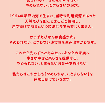
54gかっぱえびせん青じそドレッシング味
3
す。なお、当選が無効となった後に賞品の発送依頼をいただいたとしても
一切受け付けかねます。
65gかっぱえびせんイタリアンドレッシング味
3
1. 賞品をお渡しするための手続又は登録内容に不備があるなどの理由によ
り賞品がお渡しできない場合
68gかっぱえびせんナイスバッグ
3
2. 本規約又はルビープログラムの利用規約に違反する行為を行った場合
3. 暴力団、暴力団員、暴力団関係企業・団体、総会屋、社会運動・政治活
動標榜ゴロ、特殊知能暴力集団等、その他反社会的勢力及びその構成員と
直接的又は間接的に関係を有することが認められた場合
4. その他、ご応募に関して虚偽の申告や不正な行為があった場合
・ご応募はご本人様に限らせていただきます。
・ご当選された賞品（不良品を除く）の交換・換金及び当選権利の譲渡は
できません。
・本キャンペーンは同時期に実施されている同一商品を対象にした他のキ
ャンペーンと重複して当選できない場合があります。
・本キャンペーンは、事前に通知することなく変更または中止することが
あります。
・キャンペーン期間中、お一人様何度でもご応募いただけます。
・複数口ご応募いただいた場合でも、当選はおひとりさま一回限りとなり
ます。
・応募時のアンケートにお答えいただいた内容は、個人を特定しない形で
WEBや店頭などでご紹介させていただく場合がございます。
・本キャンペーンは、弊社が企画・運営するものでありTwitter, Inc.、LINE
株式会社、Apple Inc.及び、関連会社は一切関係ありません。
【キャンペーン問い合わせ窓口】
カルビーキャンペーン事務局
info@calbee-lbeeprogram.jp
受付時間：祝日、年末年始（12/30～1/3）を除く 月〜金曜日 9:00～
17:00