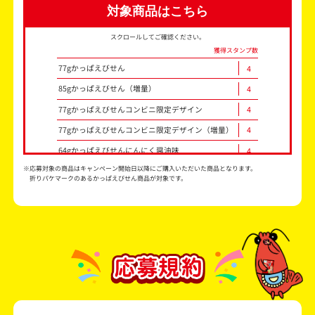
対象商品はこちら
スクロールしてご確認ください。
獲得スタンプ数
77gかっぱえびせん
4
85gかっぱえびせん（増量）
4
77gかっぱえびせんコンビニ限定デザイン
4
77gかっぱえびせんコンビニ限定デザイン（増量）
4
64gかっぱえびせんにんにく醤油味
4
※応募対象の商品はキャンペーン開始日以降にご購入いただいた商品となります。
64gかっぱえびせん九州しょうゆ味
4
折りパケマークのあるかっぱえびせん商品が対象です。
64gかっぱえびせん関西だししょうゆ味
4
59gかっぱえびせん北海道ほたてバター醤油味
4
68gかっぱえびせん塩分35％カット
4
72gカープかっぱえびせん
4
26gかっぱえびせん
1
48gかっぱえびせんミニ4
4