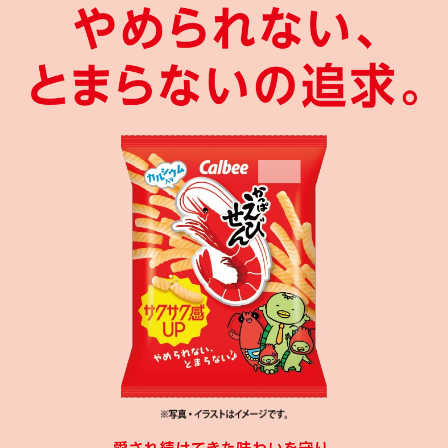
30g絶品かっぱえびせん醤油と黒胡椒味
3
キャンペーン期間
2023年5月1日（月）0:00～2023年7月3日（月）23:59
59gかっぱえびせんたまねぎのかき揚げ味
4
応募資格について
104gかっぱえびせんパーティーサイズ
4
・スマートフォンをお持ちで、かつルビープログラムをインストールし、
使用できること。
57gかっぱえびせん海老チリ味
3
・日本国内に在住の方で、かつ賞品のお届け先が日本国内であること。
※未成年の方のご応募は、保護者の方のご同意を得た上でご応募くださ
57gかっぱえびせんゆずこしょう味
3
い。
※カルビー社員および関係者は応募できません。
54gかっぱえびせんマルゲリータ味
3
当選について
64gかっぱえびせん七味マヨ味
4
厳正な抽選の上、当選者の発表は賞品の発送をもってかえさせて頂きま
す。
56gかっぱえびせん韓国のり風味
4
賞品の発送は2023年7月中旬頃を予定しています。
78gかっぱえびせん黄金うに味
6
個人情報の取り扱いについて
お客様にご送付いただいた個人情報の取扱いについては、ルビープログラ
59gかっぱえびせんチーズカレー味
3
ムの利用規約に定める他、カルビーホームページのプライバシーポリシー
をご確認ください。
60gかっぱえびせんＷペッパー味
3
・個人情報に関するお問合せ先
カルビーお客様相談室
59gかっぱえびせん瀬戸内仕立て
3
フリーダイヤル：0120-55-8570
https://www.calbee.co.jp/mail/
64gかっぱえびせんナポリタン味
3
・個人情報の開示のお求めは、文書にてご本人かどうかを確認させていた
だいた後、書面にて回答いたします。
64gかっぱえびせんトリュフ塩味
3
54gかっぱえびせんオーロラソース味
3
ご注意
・次のいずれかに該当する場合は、ご応募又は当選資格が無効となりま