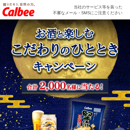
当社のサービス等を装った
不審なメール・SMSにご注意ください
※は重要を示します。