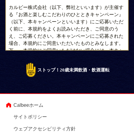
カルビー株式会社（以下、弊社といいます）が主催す
る『お酒と楽しむこだわりのひとときキャンペーン』
（以下、本キャンペーンといいます）にご応募いただ
く前に、本規約をよくお読みいただき、ご同意のう
え、ご応募ください。本キャンペーンにご応募された
場合、本規約にご同意いただいたものとみなします。
万一、本規約にご同意いただけない場合には、本キャ
ンペーンへの応募はご遠慮ください。
【賞品】
ストップ！20歳未満飲酒・飲酒運転
■Ａ賞：堅あげポテトで乾杯！セット ５００名様
■Ｂ賞：ながら時間満喫セット ５００名様
■Ｃ賞：Amazon ギフトカード ５００円分 １,０００
名様
Calbeeホーム
※「Ａ賞：堅あげポテトで乾杯！セット」のご応募は
20歳以上の方に限ります。
サイトポリシー
※やむを得ない事情により、賞品は予告なく変更とな
ることがあります。
ウェブアクセシビリティ方針