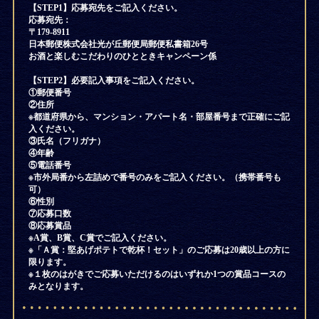
【STEP1】応募宛先をご記入ください。
応募宛先：
〒179-8911
日本郵便株式会社光が丘郵便局郵便私書箱26号
お酒と楽しむこだわりのひとときキャンペーン係
【STEP2】必要記入事項をご記入ください。
①郵便番号
②住所
※都道府県から、マンション・アパート名・部屋番号まで正確にご記
入ください。
③氏名（フリガナ）
④年齢
⑤電話番号
※市外局番から左詰めで番号のみをご記入ください。（携帯番号も
可）
⑥性別
⑦応募口数
⑧応募賞品
※A賞、B賞、C賞でご記入ください。
※「Ａ賞：堅あげポテトで乾杯！セット」のご応募は20歳以上の方に
限ります。
※１枚のはがきでご応募いただけるのはいずれか1つの賞品コースの
みとなります。