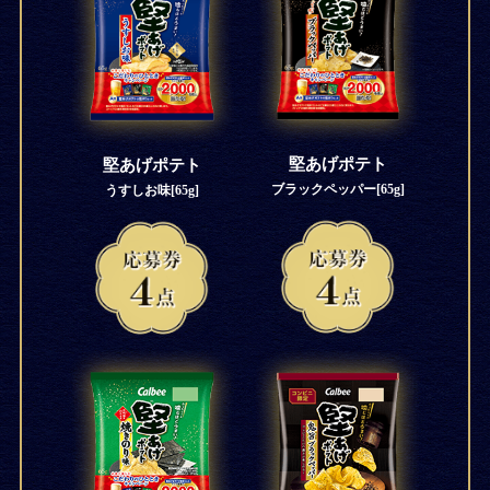
堅あげポテト
堅あげポテト
ブラックペッパー[65g]
うすしお味[65g]