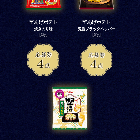
堅あげポテト
堅あげポテト
焼きのり味
鬼旨ブラックペッパー
[65g]
[65g]