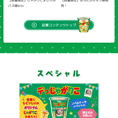
【数量限定】じゃがりこまじカル
【数量限定】ほろにがレモン味発
パス味bits
売！
記事
コンテンツトップ