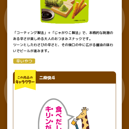
「コーティング製法」＋「じゃがりこ製法」で、本格的な刺激の
ある辛さが楽しめる大人のおつまみスナックです。
ツーンとしたわさびの辛さと、その後口の中に広がる醤油の味わ
いでビールが進みます。
のり塩ごま油Lサイズ
肉じゃが味bits
辛いやつ
二段快斗
サワークリーム＆ペッパー味
うなぎの蒲焼味