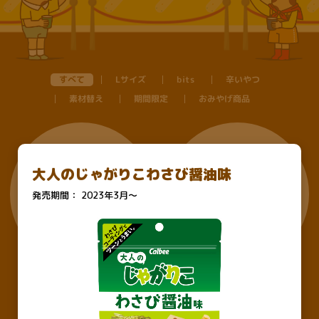
辛いやつ
Lサイズ
すべて
bits
おみやげ商品
素材替え
期間限定
大人のじゃがりこわさび醤油味
発売期間：
2023年3月～
ベーコンバター醤油味
鶏皮うま塩味Lサイズ