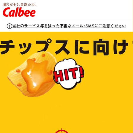
ニ
ュ
ー
を
開
ピ
当社のサービス等を装った
不審なメール・SMSにご注意ください
閉
す
る
ザ
ポ
テ
ト