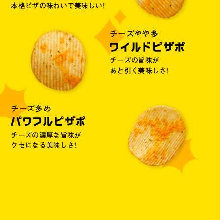
本格ピザの味わいで
美味しい！
チーズやや多
7代目
チーズの旨味が
2001
あと引く美味しさ！
年
13代目
5代目
1代目
4代目
6代目
8代目
Wチーズ・サラミ・トマト・
パセリが揃い、
1999
2017
2000
2003
1992
1997
今のピザポテトの
原型が完成！
年
年
チーズ多め
年
年
年
年
Wの濃厚チーズで
ピザポテトといえば
美味しさリニューアル！
チーズ！
つぶつぶ
当時、大人気だった
サラミ風チップを乗せて、
トマトフレークを乗せて、
時代に合うよう、
宅配ピザに
コクと旨味の
ゴーダ&チェダーの
エメンタールと
チーズの濃厚な旨味が
チーズの配合を
対抗できる
ポテトチップスとして
もっと本格的に！
より本格的に！
少しずつ変更していく。
誕生！
初の海外進出！
Wチーズで美味しさUP！
芳醇な香りのチェダー！
クセになる美味しさ！
香港版ピザポテトも
登場。