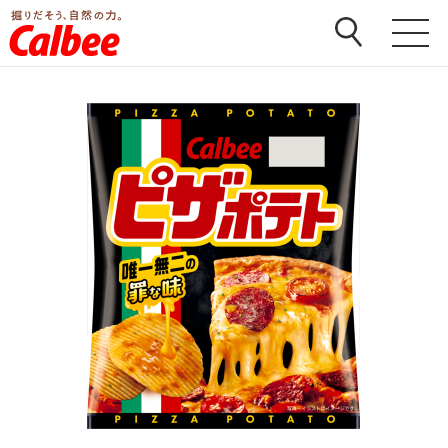
ホーム
>
商品
>
ピザポテト
>
ピザポテト