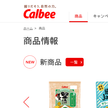
キャン
商品
ホーム
>
商品
じゃがいも丸ごと！プロフィール
サステナビリティ経営の考え方
キャンペーン・ピック
オンラインショッ
商品情報
企業案内
商品情報
新商品
一覧
P
re
vi