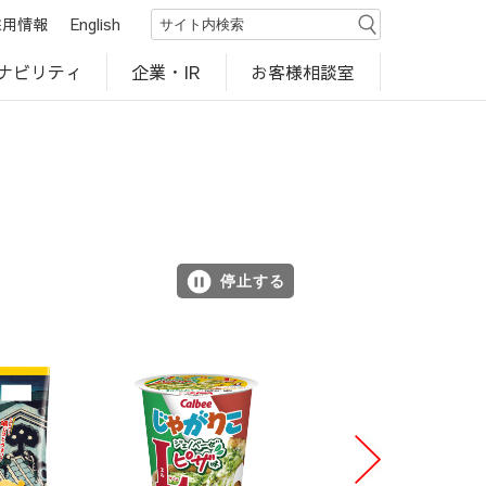
採用情報
English
ナビリティ
お客様相談室
企業・IR
世界のカルビー商品
行動規範・ポリシー
カルビー直営店
CM・動画
研究開発
工場見学
停止する
N
e
xt