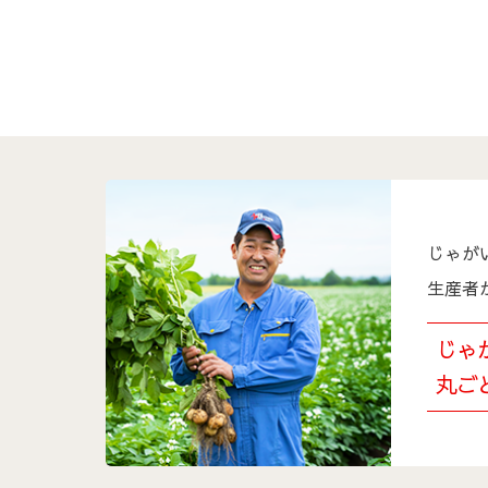
じゃが
生産者
じゃ
丸ご