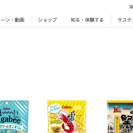
ペーン・動画
サステ
知る・体験する
ショップ
アップ
プ
ブランドサイト一覧
じゃがいもDiary
アレルゲン検索
マテリアリティ
IR・投資家情報
カルビーの食育
ESGデータ