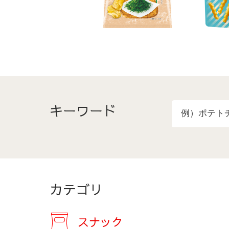
o
u
s
キーワード
カテゴリ
スナック