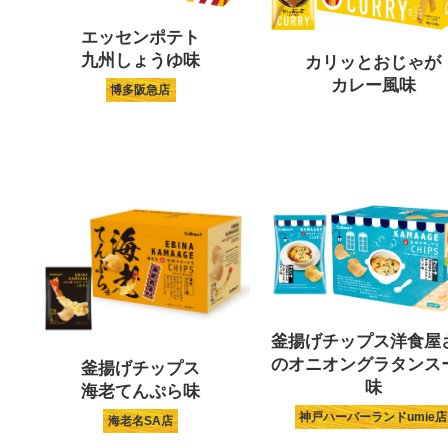
エッセンポテト
九州しょうゆ味
カリッとおじゃが
カレー風味
博多阪急店
釜揚げチップス洋食屋
のオニオングラタンス
釜揚げチップス
味
海老てんぷら味
神戸ハーバーランドumie店
海老名SA店