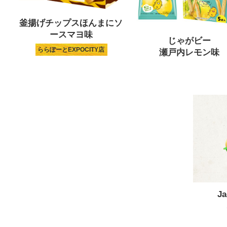
釜揚げチップスほんまにソ
ースマヨ味
じゃがビー
ららぽーとEXPOCITY店
瀬戸内レモン味
J