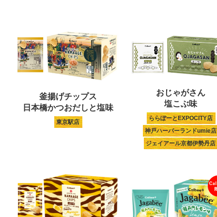
おじゃがさん
釜揚げチップス
塩こぶ味
日本橋かつおだしと塩味
ららぽーとEXPOCITY店
東京駅店
神戸ハーバーランドumie店
ジェイアール京都伊勢丹店