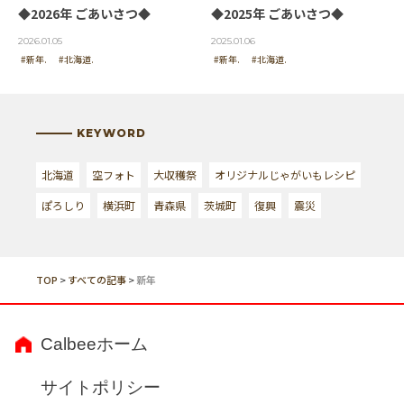
◆2026年 ごあいさつ◆
◆2025年 ごあいさつ◆
2026.01.05
2025.01.06
#新年.
#北海道.
#新年.
#北海道.
KEYWORD
北海道
空フォト
大収穫祭
オリジナルじゃがいもレシピ
ぽろしり
横浜町
青森県
茨城町
復興
震災
TOP
>
すべての記事
>
新年
Calbeeホーム
サイトポリシー