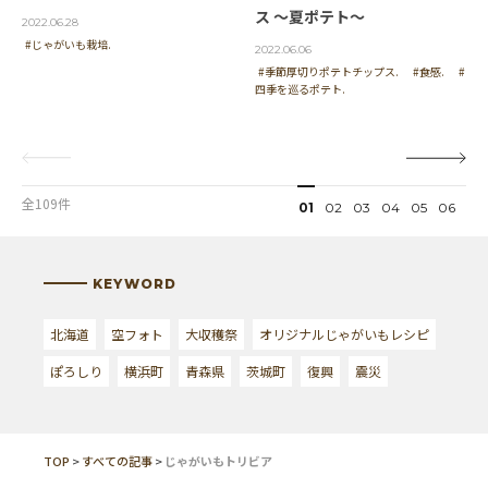
ス ～夏ポテト～
2022.06.28
#じゃがいも栽培.
2022.06.06
#季節厚切りポテトチップス.
#食感.
#
四季を巡るポテト.
全109件
01
02
03
04
05
06
KEYWORD
北海道
空フォト
大収穫祭
オリジナルじゃがいもレシピ
ぽろしり
横浜町
青森県
茨城町
復興
震災
TOP
>
すべての記事
>
じゃがいもトリビア