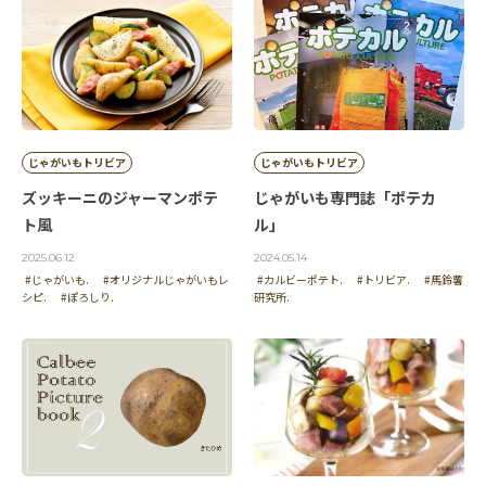
じゃがいもトリビア
じゃがいもトリビア
ズッキーニのジャーマンポテ
じゃがいも専門誌「ポテカ
ト風
ル」
2025.06.12
2024.05.14
#じゃがいも.
#オリジナルじゃがいもレ
#カルビーポテト.
#トリビア.
#馬鈴薯
シピ.
#ぽろしり.
研究所.