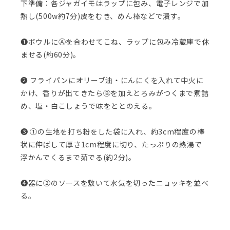
下準備：各ジャガイモはラップに包み、電子レンジで加
熱し(500w約7分)皮をむき、めん棒などで潰す。
❶ボウルにⒶを合わせてこね、ラップに包み冷蔵庫で休
ませる(約60分)。
❷ フライパンにオリーブ油・にんにくを入れて中火に
かけ、香りが出てきたらⒷを加えとろみがつくまで煮詰
め、塩・白こしょうで味をととのえる。
❸ ①の生地を打ち粉をした袋に入れ、約3cm程度の棒
状に伸ばして厚さ1cm程度に切り、たっぷりの熱湯で
浮かんでくるまで茹でる(約2分)。
❹器に②のソースを敷いて水気を切ったニョッキを並べ
る。