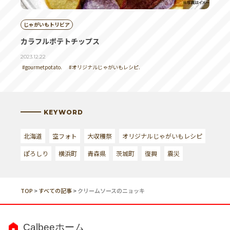
じゃがいもトリビア
カラフルポテトチップス
2023.12.22
#gourmetpotato.
#オリジナルじゃがいもレシピ.
KEYWORD
北海道
空フォト
大収穫祭
オリジナルじゃがいもレシピ
ぽろしり
横浜町
青森県
茨城町
復興
震災
TOP
>
すべての記事
>
クリームソースのニョッキ
Calbeeホーム