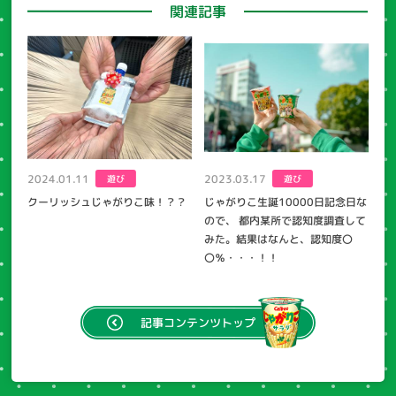
関連記事
2024.01.11
2023.03.17
遊び
遊び
クーリッシュじゃがりこ味！？？
じゃがりこ生誕10000日記念日な
ので、 都内某所で認知度調査して
みた。結果はなんと、認知度〇
〇％・・・！！
記事
コンテンツトップ