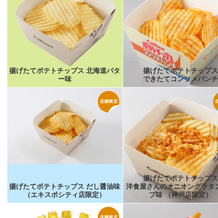
揚げたてポテトチップス 北海道バタ
揚げたてポテトチップス
ー味
できたてコンソメパンチ
揚げたてポテトチップス
揚げたてポテトチップス だし醤油味
洋食屋さんのオニオングラタ
（エキスポシティ店限定）
プ味 （神戸店限定）