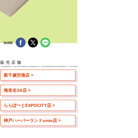
SHARE
販売店舗
新千歳空港店 >
海老名SA店 >
ららぽーとEXPOCITY店 >
神戸ハーバーランドumie店 >