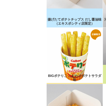
揚げたてポテトチップス だし醤油味
（エキスポシティ店限定）
BIGポテりこ こだわりポテトサラダ
味