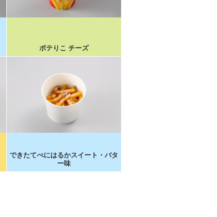
ポテりこ チーズ
できたてべにはるかスイート・バタ
ー味