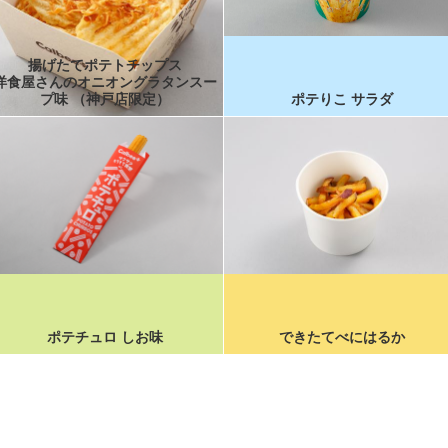
揚げたてポテトチップス
洋食屋さんのオニオングラタンスー
プ味 （神戸店限定）
ポテりこ サラダ
ポテチュロ しお味
できたてべにはるか