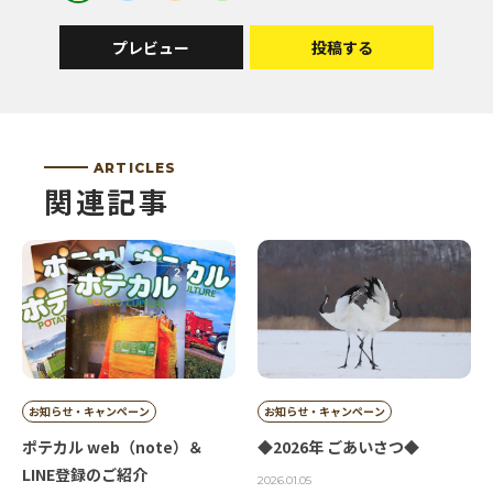
プレビュー
投稿する
投稿者 | もん助
寒さとばん馬の勢いが伝わる写真が印象的でした。
ARTICLES
関連記事
投稿者 | ぴぴ
どれも良くて迷います
投稿者 | てん
広い 雄大 まさに北海道
お知らせ・キャンペーン
お知らせ・キャンペーン
ポテカル web（note）＆
◆2026年 ごあいさつ◆
投稿者 | 矢沢
LINE登録のご紹介
2026.01.05