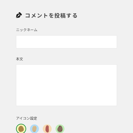
コメントを投稿する
投稿者 | にゃん♪
冬の三か月もどれも素敵で迷いました。
ニックネーム
投稿者 | 青葡萄
本文
(・∀・)ｲｲﾈ!!
投稿者 | イワコ
カレンダー、出来上がったら欲しいなー。
アイコン設定
投稿者 | kuricat
素敵なカレンダーが出来ますね。