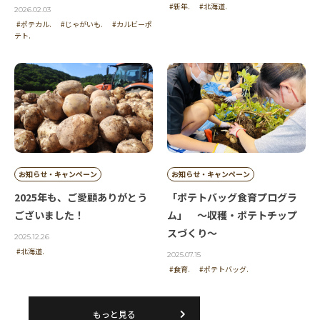
#新年.
#北海道.
なぜか、心ひかれる
2026.02.03
#ポテカル.
#じゃがいも.
#カルビーポ
写真ばかりですね。
テト.
投稿者 | 貴代江2618
ステキな、カレンダーが、出来ますね!
投稿者 | はたくん
お知らせ・キャンペーン
お知らせ・キャンペーン
癒されています。
2025年も、ご愛顧ありがとう
「ポテトバッグ食育プログラ
ございました！
ム」 ～収穫・ポテトチップ
スづくり～
2025.12.26
投稿者 | ゆだっち
#北海道.
2025.07.15
#食育.
#ポテトバッグ.
北海道は、ジャガイモ
だけじゃない！
良い物いっぱい。
もっと見る