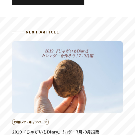
投稿者 | とと
去年は知らなかったので、応募してなかったのです
NEXT ARTICLE
が、今年は応募してみたいです。
お知らせ・キャンペーン
2019『じゃがいもDiary』ｶﾚﾝﾀﾞｰ 7月-9月投票