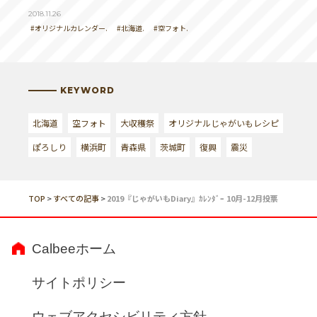
2018.11.26
#オリジナルカレンダー.
#北海道.
#空フォト.
KEYWORD
北海道
空フォト
大収穫祭
オリジナルじゃがいもレシピ
ぽろしり
横浜町
青森県
茨城町
復興
震災
TOP
>
すべての記事
>
2019『じゃがいもDiary』ｶﾚﾝﾀﾞｰ 10月-12月投票
Calbeeホーム
サイトポリシー
ウェブアクセシビリティ方針