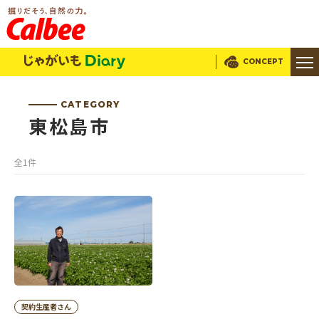
じゃがいもDialy
CONCEPT
CATEGORY
東松島市
全1件
契約生産者さん