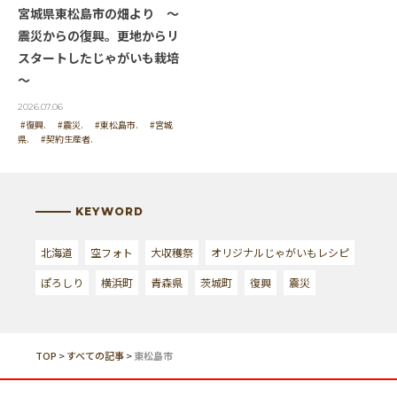
宮城県東松島市の畑より ～
震災からの復興。更地からリ
スタートしたじゃがいも栽培
～
2026.07.06
#復興.
#震災.
#東松島市.
#宮城
県.
#契約生産者.
KEYWORD
北海道
空フォト
大収穫祭
オリジナルじゃがいもレシピ
ぽろしり
横浜町
青森県
茨城町
復興
震災
TOP
>
すべての記事
>
東松島市