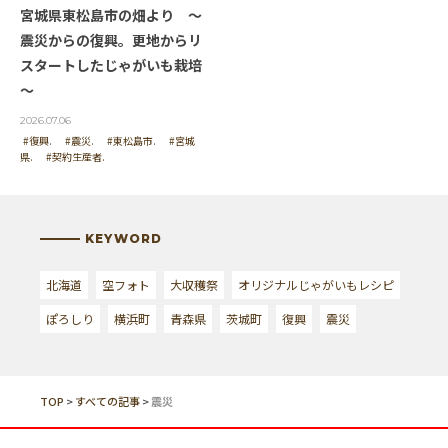
宮城県東松島市の畑より ～
震災からの復興。更地からリ
スタートしたじゃがいも栽培
～
2026.07.06
#復興.
#震災.
#東松島市.
#宮城
県.
#契約生産者.
KEYWORD
北海道
空フォト
大収穫祭
オリジナルじゃがいもレシピ
ぽろしり
横浜町
青森県
茨城町
復興
震災
TOP
>
すべての記事
>
震災