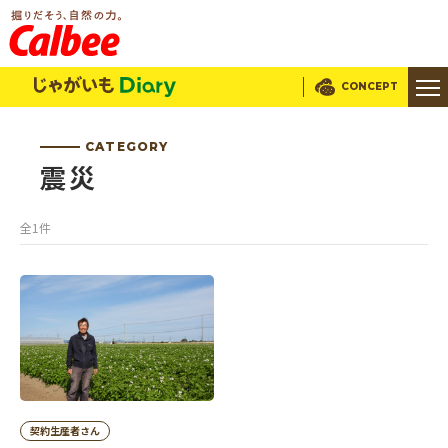
じゃがいもDialy
CONCEPT
CATEGORY
震災
全1件
契約生産者さん