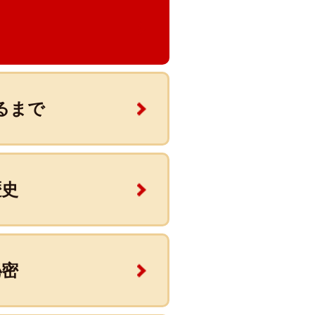
るまで
歴史
秘密