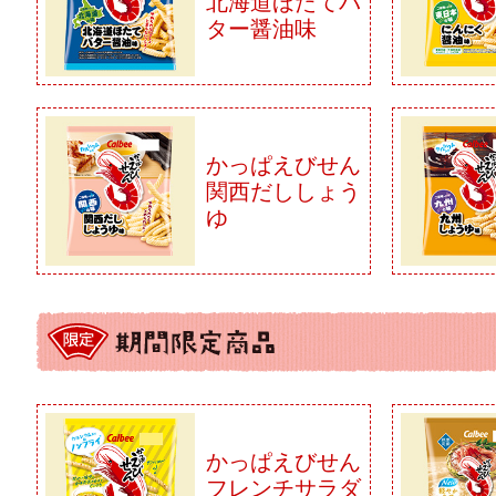
北海道ほたてバ
ター醤油味
かっぱえびせん
関西だししょう
ゆ
かっぱえびせん
フレンチサラダ