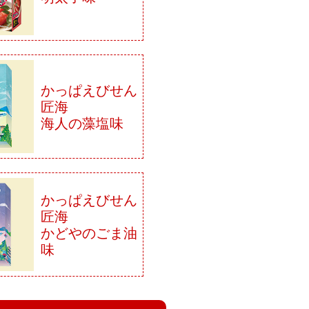
かっぱえびせん
匠海
海人の藻塩味
かっぱえびせん
匠海
かどやのごま油
味