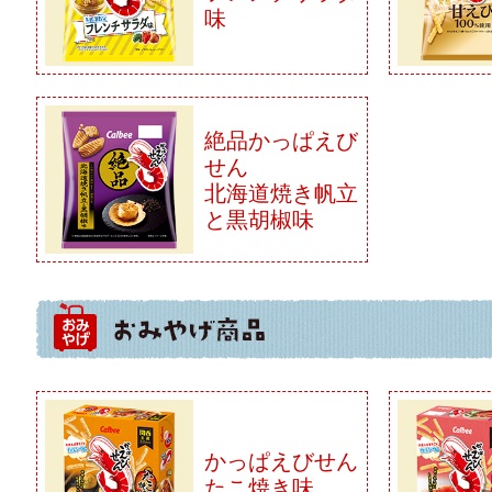
味
絶品かっぱえび
せん
北海道焼き帆立
と黒胡椒味
かっぱえびせん
たこ焼き味