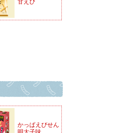
甘えび
かっぱえびせん
明太子味