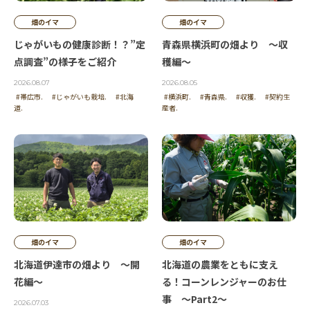
自然がかもし出す色合い、暗闇に向かうこの時に、
畑のイマ
畑のイマ
何を思い出すだろうか・・・
じゃがいもの健康診断！？”定
青森県横浜町の畑より ～収
点調査”の様子をご紹介
穫編～
2026.08.07
2026.08.05
投稿者 | 植木
#帯広市.
#じゃがいも栽培.
#北海
#横浜町.
#青森県.
#収獲.
#契約生
道.
産者.
ブルーの色合いが、素敵です。
畑のイマ
畑のイマ
北海道伊達市の畑より ～開
北海道の農業をともに支え
花編～
る！コーンレンジャーのお仕
事 ～Part2～
2026.07.03