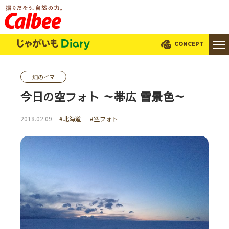
じゃがいもDialy
CONCEPT
畑のイマ
今日の空フォト ～帯広 雪景色～
2018.02.09
#北海道
#空フォト