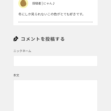
投稿者 | にゃん♪
冬にしか見られないこの色がとても好きです。
投稿者 | トッシー
コメントを投稿する
空の色が大地の雪面に反映して見事です。
ニックネーム
投稿者 | naonyan
思い出す！
本文
帯広の雪景色～
投稿者 | はにー
冬でも青い空がを見ていたい雪国に住む私の願い