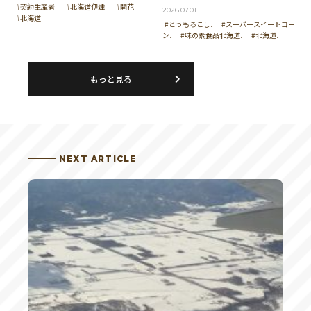
#契約生産者.
#北海道伊達.
#開花.
2026.07.01
#北海道.
#とうもろこし.
#スーパースイートコー
ン.
#味の素食品北海道.
#北海道.
もっと見る
NEXT ARTICLE