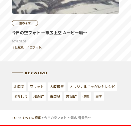
畑のイマ
今日の空フォト ～帯広上空 ムービー編～
2018.02.02
#北海道.
#空フォト.
KEYWORD
北海道
空フォト
大収穫祭
オリジナルじゃがいもレシピ
ぽろしり
横浜町
青森県
茨城町
復興
震災
TOP
>
すべての記事
>
今日の空フォト ～帯広 雪景色～