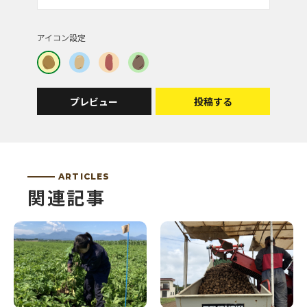
アイコン設定
投稿者 | 睡蓮
銀世界と青空
ステキな風景です。
プレビュー
投稿する
投稿者 | むむむ
キレイ
ARTICLES
関連記事
投稿者 | お菓子大好き
これぞまさに冬！って感じで素敵です♪
投稿者 | タッキー