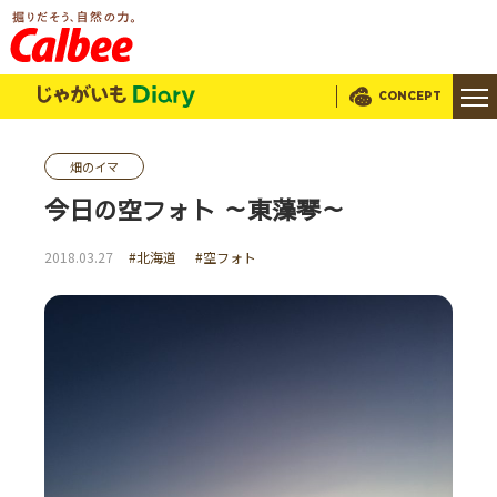
じゃがいもDialy
CONCEPT
畑のイマ
今日の空フォト ～東藻琴～
2018.03.27
#北海道
#空フォト