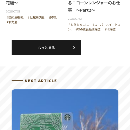
花編～
る！コーンレンジャーのお仕
少し。
事 ～Part2～
2026.07.03
#契約生産者.
#北海道伊達.
#開花.
2026.07.01
#北海道.
#とうもろこし.
#スーパースイートコー
投稿者 | neochan
ン.
#味の素食品北海道.
#北海道.
春が近づいているのを感じる。
もっと見る
投稿者 | 植木
夕暮れがいいです。
NEXT ARTICLE