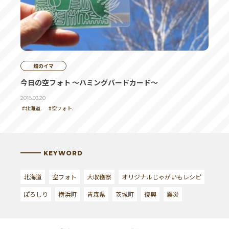
畑のイマ
今日の空フォト ～ハミングバードカード～
2018.03.20
#北海道.
#空フォト.
KEYWORD
北海道
空フォト
大収穫祭
オリジナルじゃがいもレシピ
ぽろしり
横浜町
青森県
茨城町
復興
震災