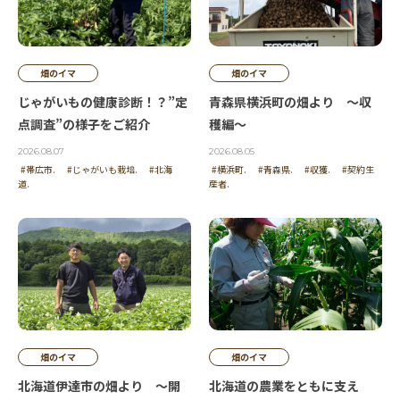
投稿者 | なおココア
空気がおいしそう、深呼吸したい。
癒されます。毎日のストレスを忘れてしまいそうな
畑のイマ
畑のイマ
空に感動。。。
じゃがいもの健康診断！？”定
青森県横浜町の畑より ～収
点調査”の様子をご紹介
穫編～
投稿者 | いもこ
2026.08.07
2026.08.05
#帯広市.
#じゃがいも栽培.
#北海
#横浜町.
#青森県.
#収獲.
#契約生
道.
産者.
空の美しさ 気温の低さがよく伝わる
投稿者 | kuricat
綺麗な空気が伝わりますね。
投稿者 | みゆん
畑のイマ
畑のイマ
北海道伊達市の畑より ～開
北海道の農業をともに支え
一瞬オーロラかと思いました。春の訪れまで後もう