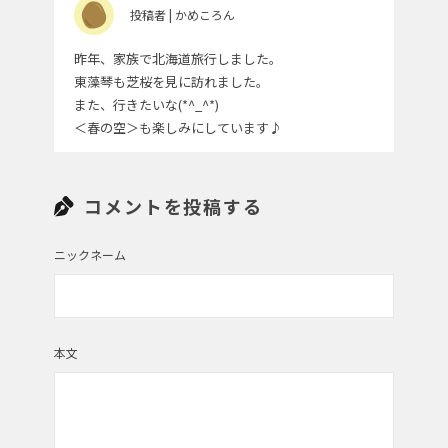
投稿者 | かめころん
昨年、家族で北海道旅行しました。
東藻琴も芝桜を見に訪れました。
また、行きたいな(*^_^*)
＜春の空＞も楽しみにしています♪
投稿者 | やきいも０８８
コメントを投稿する
きれいな空ですね。疲れたココロが癒されます。
ニックネーム
投稿者 | トントン２１
本文
やっぱり でっかいどう！
投稿者 | じゃがいもDiary事務局