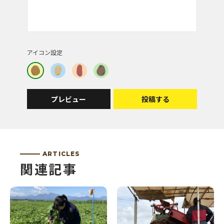
皆さん、コメントをありがとうございます♪
事務局スタッフも、この「空フォト」が大好きなん
です！
アイコン設定
この空の下で、じゃがいもがおいしく育たない訳が
ない、ですね！
春の空をお見せする前に、まだまだご紹介していな
い空もアップさせていただければと思います！
プレビュー
投稿する
投稿者 | にゃん♪
東藻琴の空きれいですね。
ARTICLES
もうすぐ芝桜も咲いて青い空がより綺麗な青に見え
関連記事
る季節。
春の空も楽しみにしています。