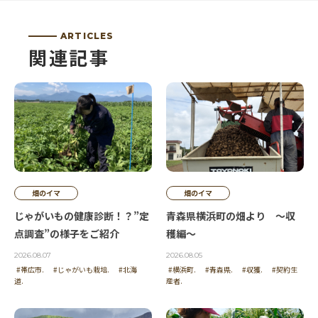
ARTICLES
関連記事
畑のイマ
畑のイマ
じゃがいもの健康診断！？”定
青森県横浜町の畑より ～収
点調査”の様子をご紹介
穫編～
2026.08.07
2026.08.05
#帯広市.
#じゃがいも栽培.
#北海
#横浜町.
#青森県.
#収獲.
#契約生
道.
産者.