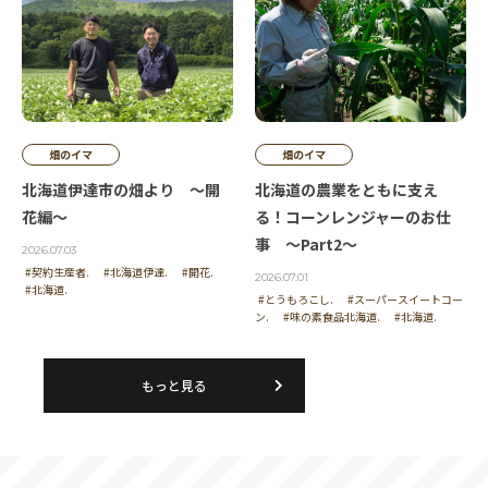
畑のイマ
畑のイマ
北海道伊達市の畑より ～開
北海道の農業をともに支え
花編～
る！コーンレンジャーのお仕
事 ～Part2～
2026.07.03
#契約生産者.
#北海道伊達.
#開花.
2026.07.01
#北海道.
#とうもろこし.
#スーパースイートコー
ン.
#味の素食品北海道.
#北海道.
もっと見る