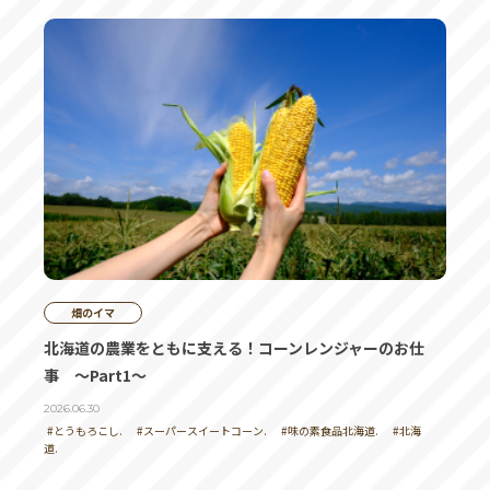
畑のイマ
北海道の農業をともに支える！コーンレンジャーのお仕
事 ～Part1～
2026.06.30
#とうもろこし.
#スーパースイートコーン.
#味の素食品北海道.
#北海
道.