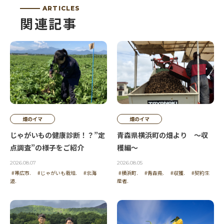
ARTICLES
関連記事
畑のイマ
畑のイマ
じゃがいもの健康診断！？”定
青森県横浜町の畑より ～収
点調査”の様子をご紹介
穫編～
2026.08.07
2026.08.05
#帯広市.
#じゃがいも栽培.
#北海
#横浜町.
#青森県.
#収獲.
#契約生
道.
産者.