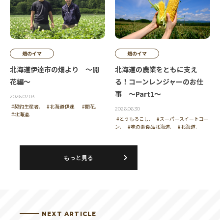
畑のイマ
畑のイマ
北海道伊達市の畑より ～開
北海道の農業をともに支え
花編～
る！コーンレンジャーのお仕
事 ～Part1～
2026.07.03
#契約生産者.
#北海道伊達.
#開花.
2026.06.30
#北海道.
#とうもろこし.
#スーパースイートコー
ン.
#味の素食品北海道.
#北海道.
もっと見る
NEXT ARTICLE