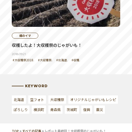
畑のイマ
収穫したよ！大収穫祭のじゃがいも！
2018.09.21
#大収穫祭2018.
#大収穫祭.
#北海道.
#収穫.
KEYWORD
北海道
空フォト
大収穫祭
オリジナルじゃがいもレシピ
ぽろしり
横浜町
青森県
茨城町
復興
震災
TOP
>
すべての記事
>
レポート最終回！大収穫祭のじゃがいも！