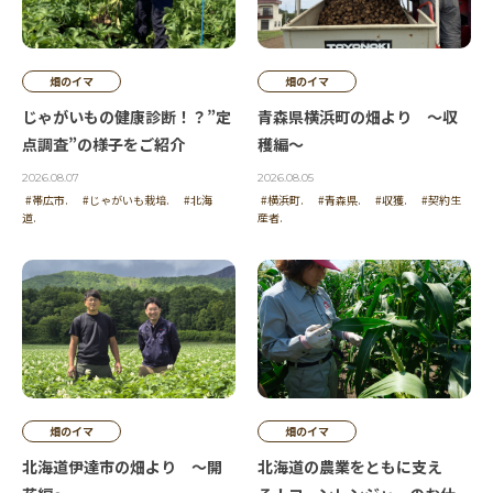
やっぱり北海道らしい風景がいいですね。
畑のイマ
畑のイマ
投稿者 | きりん
じゃがいもの健康診断！？”定
青森県横浜町の畑より ～収
点調査”の様子をご紹介
穫編～
収穫が無事終わった
2026.08.07
2026.08.05
#帯広市.
#じゃがいも栽培.
#北海
#横浜町.
#青森県.
#収獲.
#契約生
道.
産者.
投稿者 | しずくチャン
壮大なジャガイモ畑の収穫に感謝！
投稿者 | 植木
収穫 おめでとうです。
畑のイマ
畑のイマ
北海道伊達市の畑より ～開
北海道の農業をともに支え
投稿者 | キティマウス