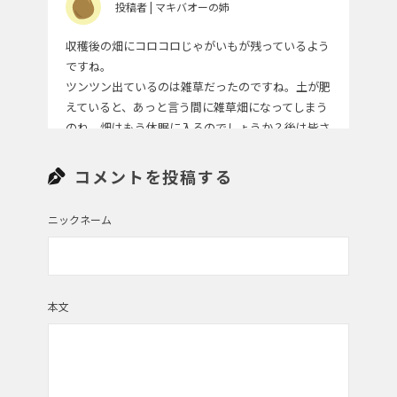
投稿者 | マキバオーの姉
収穫後の畑にコロコロじゃがいもが残っているよう
ですね。
ツンツン出ているのは雑草だったのですね。土が肥
えていると、あっと言う間に雑草畑になってしまう
のね。畑はもう休眠に入るのでしょうか？後は皆さ
んが育てて下さった美味しいじゃがいもとベジバス
ケットの到着を待つだけだわ！当たれ！
コメントを投稿する
ニックネーム
投稿者 | りすこ
有難うございます。立派なじゃがいも届きました｡
子供達と感謝して頂きます♪
本文
投稿者 | おだぽん
青空いっぱいの自然の中で育ったじゃがいも！素敵