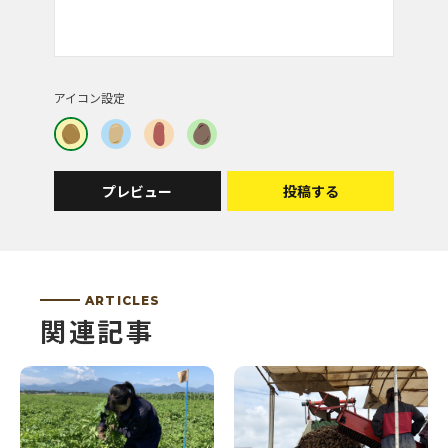
です！届くといいな
投稿者 | kikinana
アイコン設定
北海道の大自然に感謝ですね～
すばらしく空が広い！
プレビュー
投稿する
投稿者 | ぽん。
初めて当選しました♪ありがとうございます。農家
さんが大切に育ててくれたじゃがいも達家族みんな
ARTICLES
で美味しくいただきたいと思います。今日はカレー
関連記事
とポテトサラダを作ります(*´▽｀*)
投稿者 | k