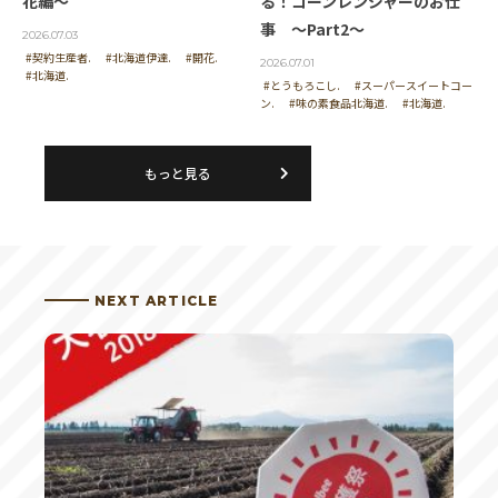
花編～
る！コーンレンジャーのお仕
事 ～Part2～
2026.07.03
こういう良い環境で育ったものが食べれるのは、う
#契約生産者.
#北海道伊達.
#開花.
れしい
2026.07.01
#北海道.
#とうもろこし.
#スーパースイートコー
ン.
#味の素食品北海道.
#北海道.
投稿者 | じゃがなほ
もっと見る
育て方はほんと奥深いですね
NEXT ARTICLE