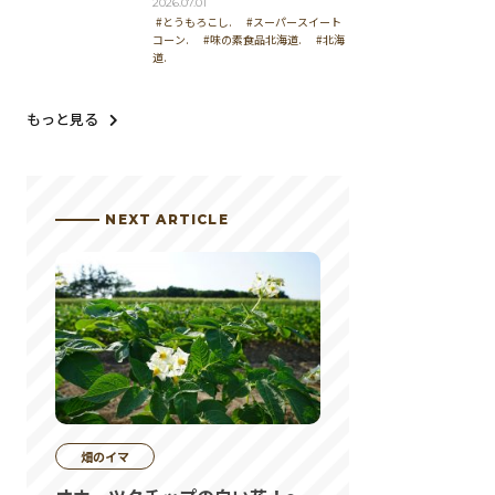
2026.07.01
#とうもろこし.
#スーパースイート
コーン.
#味の素食品北海道.
#北海
道.
もっと見る
NEXT ARTICLE
畑のイマ