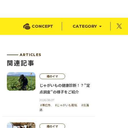
CONCEPT
CATEGORY
ARTICLES
関連記事
畑のイマ
じゃがいもの健康診断！？”定
点調査”の様子をご紹介
2026.08.07
#帯広市.
#じゃがいも栽培.
#北海
道.
畑のイマ