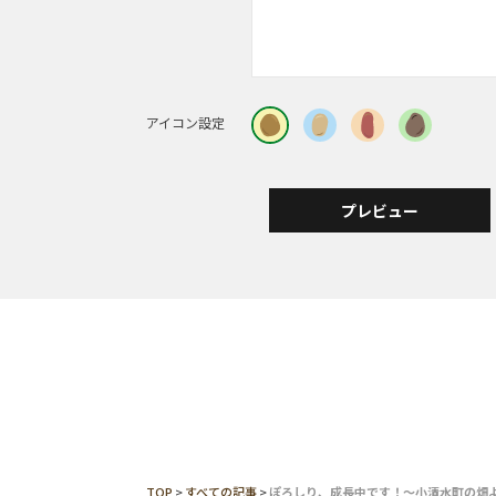
アイコン設定
プレビュー
TOP
>
すべての記事
>
ぽろしり、成長中です！～小清水町の畑