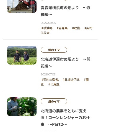
青森県横浜町の畑より ～収
穫編～
2026.08.05
#横浜町.
#青森県.
#収獲.
#契約
生産者.
畑のイマ
北海道伊達市の畑より ～開
花編～
2026.07.03
#契約生産者.
#北海道伊達.
#開
花.
#北海道.
畑のイマ
北海道の農業をともに支え
る！コーンレンジャーのお仕
事 ～Part2～