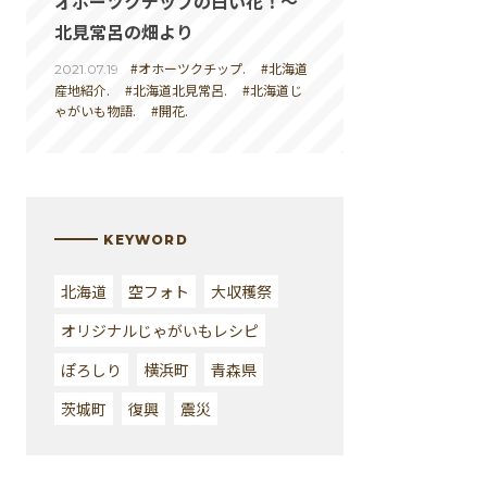
オホーツクチップの白い花！～
北見常呂の畑より
#オホーツクチップ.
#北海道
2021.07.19
産地紹介.
#北海道北見常呂.
#北海道じ
ゃがいも物語.
#開花.
KEYWORD
北海道
空フォト
大収穫祭
オリジナルじゃがいもレシピ
ぽろしり
横浜町
青森県
茨城町
復興
震災