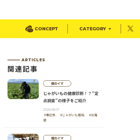
CONCEPT
CATEGORY
ARTICLES
関連記事
畑のイマ
じゃがいもの健康診断！？”定
点調査”の様子をご紹介
2026.08.07
#帯広市.
#じゃがいも栽培.
#北海
道.
畑のイマ