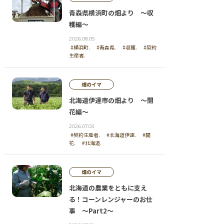
青森県横浜町の畑より ～収
穫編～
2026.08.05
#横浜町.
#青森県.
#収獲.
#契約
生産者.
畑のイマ
北海道伊達市の畑より ～開
花編～
2026.07.03
#契約生産者.
#北海道伊達.
#開
花.
#北海道.
畑のイマ
北海道の農業をともに支え
る！コーンレンジャーのお仕
事 ～Part2～