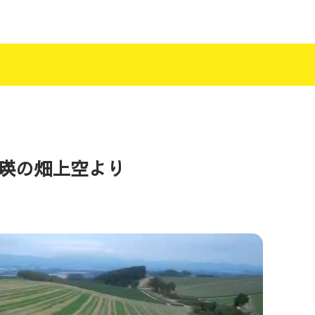
瑛の畑上空より