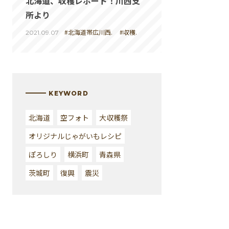
北海道、収穫レポート！川西支
所より
#北海道帯広川西.
#収穫.
2021.09.07
KEYWORD
北海道
空フォト
大収穫祭
オリジナルじゃがいもレシピ
ぽろしり
横浜町
青森県
茨城町
復興
震災