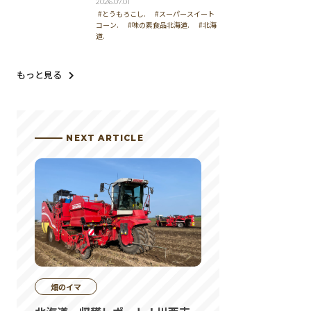
2026.07.01
#とうもろこし.
#スーパースイート
コーン.
#味の素食品北海道.
#北海
道.
もっと見る
NEXT ARTICLE
畑のイマ