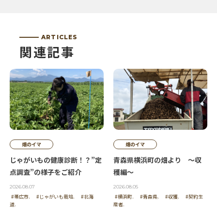
ARTICLES
関連記事
畑のイマ
畑のイマ
じゃがいもの健康診断！？”定
青森県横浜町の畑より ～収
点調査”の様子をご紹介
穫編～
2026.08.07
2026.08.05
#帯広市.
#じゃがいも栽培.
#北海
#横浜町.
#青森県.
#収獲.
#契約生
道.
産者.