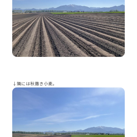
↓隣には秋撒き小麦。