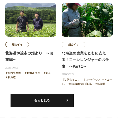
畑のイマ
畑のイマ
北海道伊達市の畑より ～開
北海道の農業をともに支え
花編～
る！コーンレンジャーのお仕
事 ～Part2～
2026.07.03
#契約生産者.
#北海道伊達.
#開花.
2026.07.01
#北海道.
#とうもろこし.
#スーパースイートコー
ン.
#味の素食品北海道.
#北海道.
もっと見る