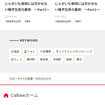
じゃがいも栽培には欠かせな
じゃがいも栽培には欠かせな
い種芋生産の裏側 ～Part2～
い種芋生産の裏側 ～Part1～
2025.08.28
2025.08.27
#青森県弘前市.
#種芋.
#青森県弘前市.
#種芋.
KEYWORD
北海道
空フォト
大収穫祭
オリジナルじゃがいもレシピ
ぽろしり
横浜町
青森県
茨城町
復興
震災
TOP
>
すべての記事
>
青森県弘前市
Calbeeホーム