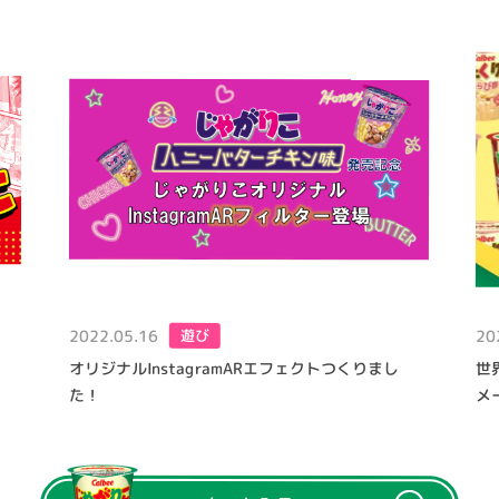
2022.05.16
20
遊び
オリジナルInstagramARエフェクトつくりまし
世
た！
メ