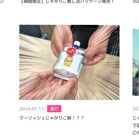
【期間限定】じゃがりこ推し活パッケージ発売！
3
ン
2024.01.11
20
遊び
クーリッシュじゃがりこ味！？？
じ
で
〇