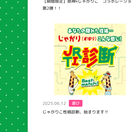
【期間限定】原神×じゃがりこ コラボレーショ
第2弾！！
2025.06.12
遊び
じゃがりこ性格診断、始まります‼