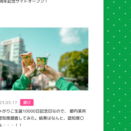
0周年記念サイトオープン！
23.03.17
遊び
ゃがりこ生誕10000日記念日なので、 都内某所
認知度調査してみた。結果はなんと、認知度〇
％・・・！！