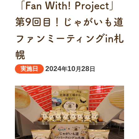
「Fan With! Project」
第9回目！じゃがいも道
ファンミーティングin札
幌
2024
10
28
実施日
年
月
日