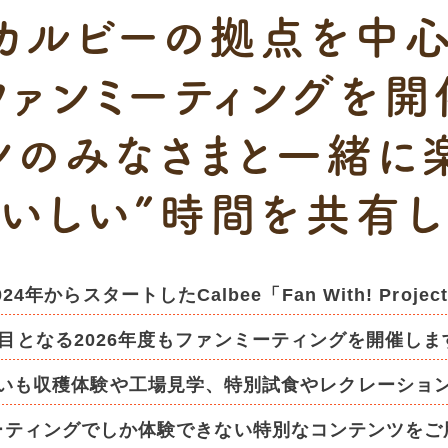
カルビーの
拠点を中
ファンミーティングを
開
ンのみなさまと
一緒に
おいしい”時間
を共有し
024年からスタートした
Calbee「Fan With! Projec
目となる2026年度も
ファンミーティングを開催しま
いも収穫体験や工場見学、
特別試食やレクレーショ
ーティングでしか
体験できない特別な
コンテンツをご