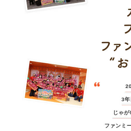
ファ
“
2
3年
じゃが
ファンミ