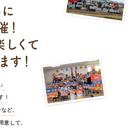
心に
催！
楽しくて
ます！
t」
す！
ンなど、
用意して、