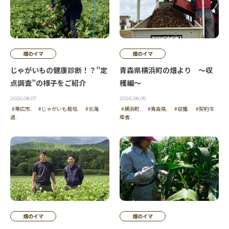
畑のイマ
畑のイマ
じゃがいもの健康診断！？”定
青森県横浜町の畑より ～収
点調査”の様子をご紹介
穫編～
2026.08.07
2026.08.05
#帯広市.
#じゃがいも栽培.
#北海
#横浜町.
#青森県.
#収獲.
#契約生
道.
産者.
畑のイマ
畑のイマ