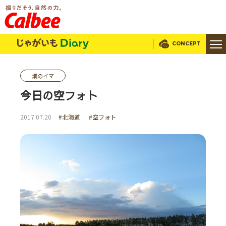
じゃがいもDialy
CONCEPT
畑のイマ
今日の空フォト
2017.07.20
#北海道
#空フォト