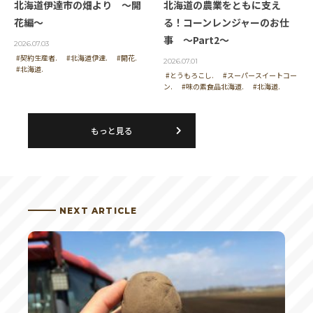
北海道伊達市の畑より ～開
北海道の農業をともに支え
花編～
る！コーンレンジャーのお仕
事 ～Part2～
2026.07.03
#契約生産者.
#北海道伊達.
#開花.
2026.07.01
#北海道.
#とうもろこし.
#スーパースイートコー
ン.
#味の素食品北海道.
#北海道.
もっと見る
NEXT ARTICLE