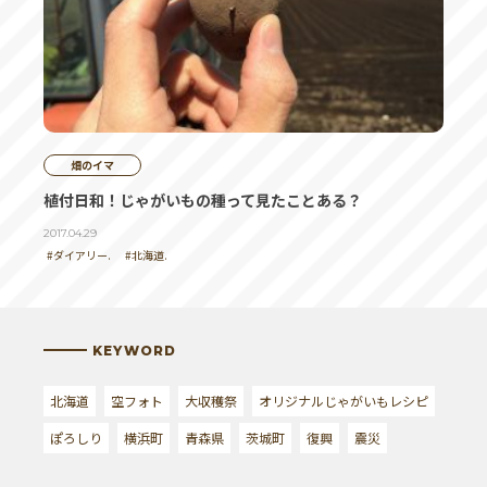
畑のイマ
植付日和！じゃがいもの種って見たことある？
2017.04.29
#ダイアリー.
#北海道.
KEYWORD
北海道
空フォト
大収穫祭
オリジナルじゃがいもレシピ
ぽろしり
横浜町
青森県
茨城町
復興
震災