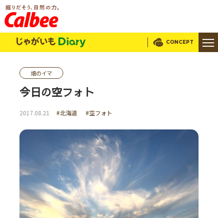
じゃがいもDialy
CONCEPT
畑のイマ
今日の空フォト
2017.08.21
#北海道
#空フォト