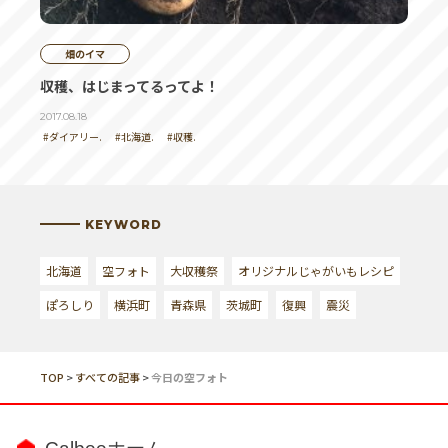
畑のイマ
収穫、はじまってるってよ！
2017.08.18
#ダイアリー.
#北海道.
#収穫.
KEYWORD
北海道
空フォト
大収穫祭
オリジナルじゃがいもレシピ
ぽろしり
横浜町
青森県
茨城町
復興
震災
TOP
>
すべての記事
>
今日の空フォト