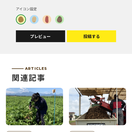
空のあらあらしい感じが、いいです。
アイコン設定
投稿者 | 貴代江2618
神秘的、北海道、ならでは、ステキです。
プレビュー
投稿する
投稿者 | やったん
ARTICLES
不思議な雲の動きがいいなぁと思います。
関連記事