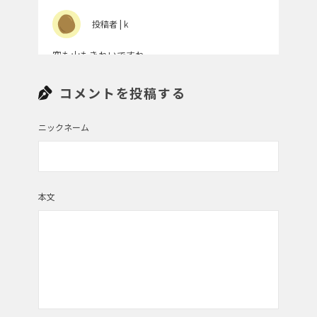
投稿者 | k
空も山もきれいですね。
コメントを投稿する
投稿者 | しずくチャン
ニックネーム
北海道ならではの景色デス！
投稿者 | みゆん
本文
力強くて幻想的な夕焼けですね。ずっと見ていても
飽きない気がする。
投稿者 | 植木