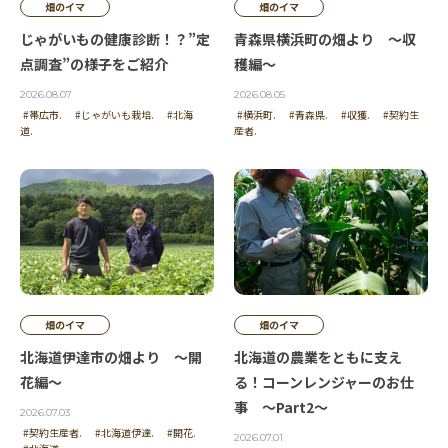
畑のイマ
畑のイマ
じゃがいもの健康診断！？”定
青森県横浜町の畑より ～収
点調査”の様子をご紹介
穫編～
2026.08.07
2026.08.05
#帯広市.
#じゃがいも栽培.
#北海
#横浜町.
#青森県.
#収獲.
#契約生
道.
産者.
畑のイマ
畑のイマ
北海道伊達市の畑より ～開
北海道の農業をともに支え
花編～
る！コーンレンジャーのお仕
事 ～Part2～
2026.07.03
#契約生産者.
#北海道伊達.
#開花.
2026.07.01