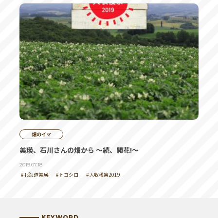
畑のイマ
美瑛、石川さんの畑から ～続、開花!～
2019.07.18
#北海道美瑛.
#トヨシロ.
#大収穫祭2019.
KEYWORD