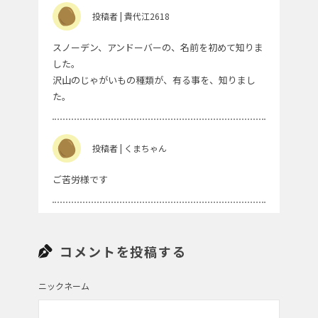
投稿者 | 貴代江2618
スノーデン、アンドーバーの、名前を初めて知りま
した。
沢山のじゃがいもの種類が、有る事を、知りまし
た。
投稿者 | くまちゃん
ご苦労様です
投稿者 | chocomint
コメントを投稿する
じゃがいもの白いお花、可憐で可愛いですね。北海
道の広い大地でじゃがいも掘り、してみたいな〜。
ニックネーム