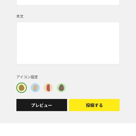
投稿者 | しぐれ鬼
本文
炎天下で大変そうですね。
収穫はもっと大変なんだろうなぁ。
こういうの見ると大切に料理しようって思えてきま
すよね。
アイコン設定
プレビュー
投稿する