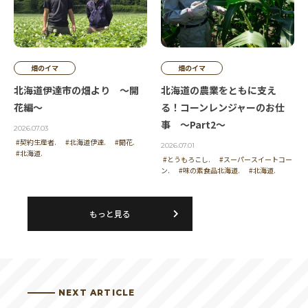
畑のイマ
畑のイマ
北海道伊達市の畑より ～開
北海道の農業をともに支え
花編～
る！コーンレンジャーのお仕
事 ～Part2～
2026.07.03
#契約生産者.
#北海道伊達.
#開花.
2026.07.01
#北海道.
#とうもろこし.
#スーパースイートコー
ン.
#味の素食品北海道.
#北海道.
もっと見る
NEXT ARTICLE