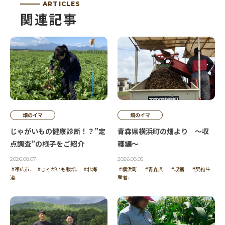
ARTICLES
関連記事
畑のイマ
畑のイマ
じゃがいもの健康診断！？”定
青森県横浜町の畑より ～収
点調査”の様子をご紹介
穫編～
2026.08.07
2026.08.05
#帯広市.
#じゃがいも栽培.
#北海
#横浜町.
#青森県.
#収獲.
#契約生
道.
産者.