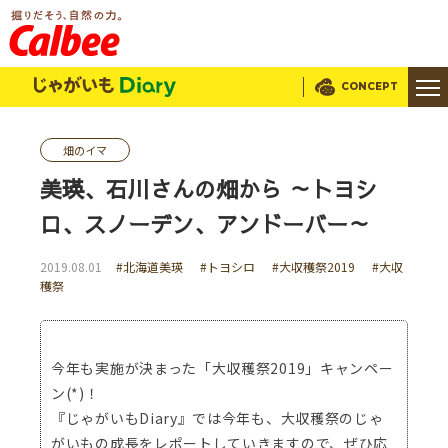
じゃがいもDialy
CONCEPT
畑のイマ
美瑛、石川さんの畑から ～トヨシ
ロ、スノーデン、アンドーバー～
2019.08.01
#北海道美瑛
#トヨシロ
#大収穫祭2019
#大収
穫祭
今年も実施が決まった「大収穫祭2019」キャンペー
ン(*)！
『じゃがいもDiary』では今年も、大収穫祭のじゃ
がいもの成長をレポートしていきますので、ぜひ応