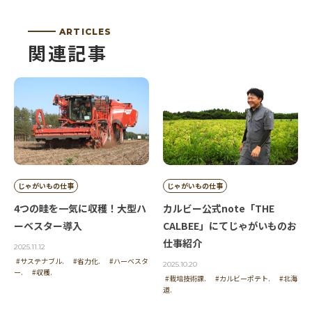
ARTICLES
関連記事
じゃがいもの仕事
じゃがいもの仕事
4つの畦を一気に収穫！大型ハ
カルビー公式note「THE
ーベスター導入
CALBEE」にてじゃがいものお
仕事紹介
2025.11.12
#サステナブル.
#省力化.
#ハーベスタ
2025.10.20
ー.
#収穫.
#栽培技術課.
#カルビーポテト.
#北海
道.