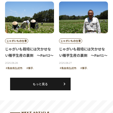
じゃがいもの仕事
じゃがいもの仕事
じゃがいも栽培には欠かせな
じゃがいも栽培には欠かせな
い種芋生産の裏側 ～Part2～
い種芋生産の裏側 ～Part1～
2025.08.28
2025.08.27
#青森県弘前市.
#種芋.
#青森県弘前市.
#種芋.
もっと見る
NEXT ARTICLE