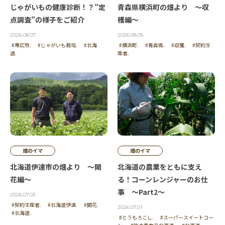
じゃがいもの健康診断！？”定
青森県横浜町の畑より ～収
点調査”の様子をご紹介
穫編～
2026.08.07
2026.08.05
#帯広市.
#じゃがいも栽培.
#北海
#横浜町.
#青森県.
#収獲.
#契約生
道.
産者.
畑のイマ
畑のイマ
北海道伊達市の畑より ～開
北海道の農業をともに支え
花編～
る！コーンレンジャーのお仕
事 ～Part2～
2026.07.03
#契約生産者.
#北海道伊達.
#開花.
2026.07.01
#北海道.
#とうもろこし.
#スーパースイートコー