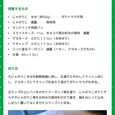
用意するもの
じゃがりこ 半分（約30g）・・・ポテトサラダ用
じゃがりこ 適量・・・具材用
サンドイッチ用食パン
スライスチーズ、ハム、きゅうり等お好みの具材 適量
マヨネーズ 小さじ１くらい（お好みで）
ケチャップ 小さじ１くらい（お好みで）
パンに塗るマーガリン 適量（バター、マヨネーズでもOK）
お湯 60㏄くらい
作り方
①じゃがりこ半分を耐熱容器に移し、お湯でふやかしてマッシュ状に
し、マヨネーズとケチャップを加えて混ぜてポテトサラダを作る。
②ラップの上にパンをのせてマーガリン等を塗り、じゃがりこポテトサ
ラダやじゃがりこ等をお好みの具材をのせて巻き、端をねじって止め、
しばらく置いてなじませたらラップごと切る。