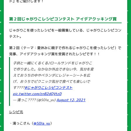
ド』をご紹介します！
第２回じゃがりこレシピコンテスト アイデアクッキング賞
じゃがりこを使ったレシピを一般募集している、じゃがりこレシピコン
テスト。
第２回（テーマ：夏休みに親子で作れるじゃがりこを使ったレシピ）で
見事、アイデアクッキング賞を受賞されたレシピです！！
子供と一緒にくるくる♪ロールサンドをじゃがりこ
で作りました。なかなか外出できない今、気分を変
えておうちの中やベランダにレジャーシートを広
げ、おうちでピクニック気分で食べても楽しいで
す????
#じゃがりこレシピコンテスト
pic.twitter.com/znB2dQVtzD
— 湯っこ???? (@S0la_yu)
August 12, 2021
レシピ元
・湯っこさん（
@S0la_yu
）