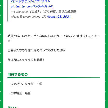
#じゃがりこレシピコンテスト
pic.twitter.com/7mQwMFLVnK
— sonomono 【公式】|「こな納豆」生きた納豆菌
がとれる (@sonomono_JP)
August 23, 2021
納豆とは、いったいどんな味になるのか！？気になりますよね。ドキド
キ
正直私たちも半信半疑で作ってみました(笑)
作り方はとっっっても簡単！
用意するもの
・じゃがりこサラダ １個
・こな納豆 適量
作り方