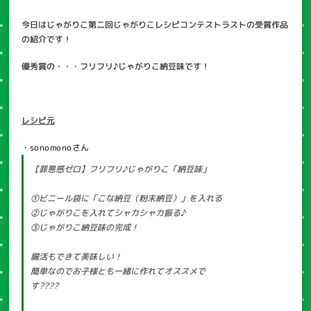
今日はじゃがりこ第二回じゃがりこレシピコンテストラストの受賞作品
の紹介です！
優秀賞の・・・フリフリ♪じゃがりこ納豆味です！
レシピ元
・sonomonoさん
【罪悪感ゼロ】フリフリ♪じゃがりこ「納豆味」
①ビニール袋に「こな納豆（粉末納豆）」を入れる
②じゃがりこを入れてシャカシャカ振る♪
③じゃがりこ納豆味の完成！
腸活もできて美味しい！
簡単なのでお子様とも一緒に作れてオススメで
す????