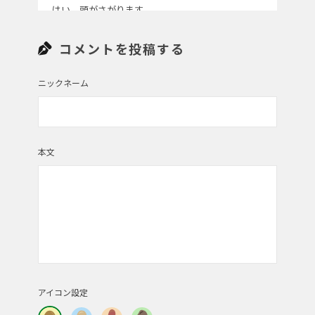
はい、頭がさがります。
●赤ちょうちん さん
コメントを投稿する
はい、このシャッターの向こうは高さを合わせる
と、
ニックネーム
25mプールより大きいです。
そこに おっしゃる通り、圧巻のじゃがいもが貯蔵
されています！
本文
投稿者 | 看護助手
じゃがいも収穫後の管理が大変ですね。我が家はす
ぐ芽が出ちゃうから。
管理業務頑張ってください。応援してます(^-^)/
投稿者 | sakusaku
アイコン設定