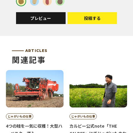
収穫後まで厳重に管理してるんですね！！
うちでは買ったら冷蔵庫に放り込んで、開け閉めも
気を使うことないし・・・ストレスになってるのか
プレビュー
投稿する
な？
これからも頑張って美味しい品質を維持してくださ
い。応援してます(^^)/
ARTICLES
関連記事
投稿者 | わこくや
良い知識を得ました。
投稿者 | 釣り好きハマちゃん
収穫後の管理、寒い時期ですがご苦労さんです。
じゃがいもの仕事
じゃがいもの仕事
4つの畦を一気に収穫！大型ハ
カルビー公式note「THE