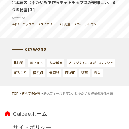
北海道のじゃがいもで作るポテトチップスが美味しい、３
つの秘密[３]
2017.12.06
#ポテトチップス.
#ダイアリー.
#北海道.
#フィールドマン.
KEYWORD
北海道
空フォト
大収穫祭
オリジナルじゃがいもレシピ
ぽろしり
横浜町
青森県
茨城町
復興
震災
TOP
>
すべての記事
>
新人フィールドマン、じゃがいも貯蔵のお仕事編
Calbeeホーム
サイトポリシー