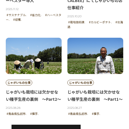
ーベスター導入
CALBEE」にてじゃがいものお
仕事紹介
2025.11.12
#サステナブル.
#省力化.
#ハーベスタ
2025.10.20
ー.
#収穫.
#栽培技術課.
#カルビーポテト.
#北海
道.
じゃがいもの仕事
じゃがいもの仕事
じゃがいも栽培には欠かせな
じゃがいも栽培には欠かせな
い種芋生産の裏側 ～Part2～
い種芋生産の裏側 ～Part1～
2025.08.28
2025.08.27
#青森県弘前市.
#種芋.
#青森県弘前市.
#種芋.