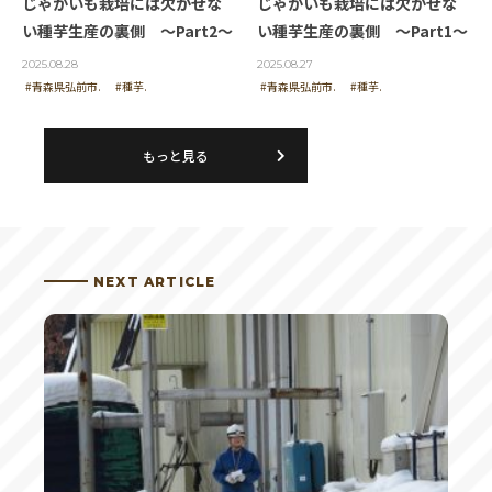
じゃがいも栽培には欠かせな
じゃがいも栽培には欠かせな
投稿者 | じゃが娘
い種芋生産の裏側 ～Part2～
い種芋生産の裏側 ～Part1～
ジャガイモって冷やし過ぎると焦げちゃうのです
2025.08.28
2025.08.27
#青森県弘前市.
#種芋.
#青森県弘前市.
#種芋.
ね！納得…
もっと見る
投稿者 | ポテチ
ポテチはいくつになっても美味しい！
変わらぬ味に品質にありがとうございます。
NEXT ARTICLE
投稿者 | tsutomu
カルビーといったら、これでしょう。
投稿者 | ひるちゃん