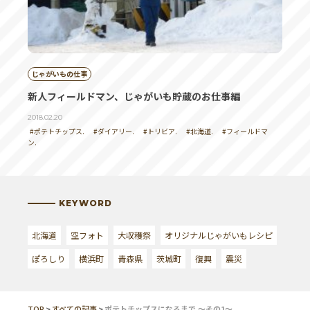
春前の収穫イメージがあっていいですよね！
投稿者 | のらりくらり。
じゃがいもの仕事
毎日、ポテトチップスを食べたくなる危険な写真で
新人フィールドマン、じゃがいも貯蔵のお仕事編
すね
2018.02.20
#ポテトチップス.
#ダイアリー.
#トリビア.
#北海道.
#フィールドマ
ン.
投稿者 | じゃがなほ
じゃがいもカレンダーにはやっぱりこれですよね！
KEYWORD
北海道
空フォト
大収穫祭
オリジナルじゃがいもレシピ
投稿者 | ryokou
ぽろしり
横浜町
青森県
茨城町
復興
震災
見ているだけで幸せになれます
TOP
>
すべての記事
>
ポテトチップスになるまで ～その1～