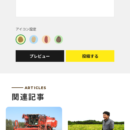
けたら嬉しいです！
投稿者 | の
アイコン設定
すごいですね！
これからもがんばってください！
プレビュー
投稿する
投稿者 | マキバオーの姉
貯蔵をしていない掘りたての新じゃがはポテトチッ
プスむきなのかな？６月中旬、見守り隊で掘り上げ
るトヨシロくんで、試してみましょう。
ARTICLES
関連記事
投稿者 | おさるさん
たくさんの工程があるのですね。