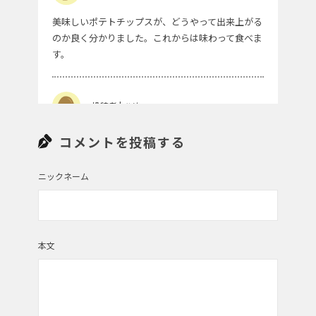
美味しいポテトチップスが、どうやって出来上がる
のか良く分かりました。これからは味わって食べま
す。
投稿者 | ひめ
ごい作業ですね。ポテトに対する接し方変わりまし
コメントを投稿する
た✨
ニックネーム
投稿者 | じゃがいもDiary事務局
●ゆうたん さん、まみー さん、つき さん、ひめ さ
本文
ん
コメントありがとうございます♪
はい、たいへんな作業ですが、おいしいポテトチッ
プスのために...です！たくさん召し上がっていただ