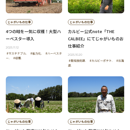
投稿者 | まゆげ
じゃがいもの仕事
じゃがいもの仕事
いつもおいしいポテトチップスをありがとうござい
4つの畦を一気に収穫！大型ハ
カルビー公式note「THE
ます！
ーベスター導入
CALBEE」にてじゃがいものお
仕事紹介
2025.11.12
#サステナブル.
#省力化.
#ハーベスタ
投稿者 | SON
2025.10.20
ー.
#収穫.
#栽培技術課.
#カルビーポテト.
#北海
道.
ポテトチップス大好き
投稿者 | にゃん♪
じゃがいもって越冬した方が甘くて美味しいって聞
いたことがあったのですが、冷やすとでんぷんが糖
分になるからだったんですね。
じゃがいもの仕事
じゃがいもの仕事