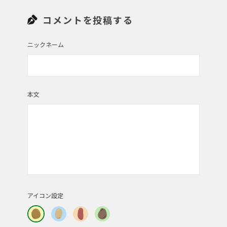
是非ともやってみます。
コメントを投稿する
投稿者 | りんご
ニックネーム
じゃがいものナムルいいですね♪
本文
投稿者 | ミカピー
お弁当の隙間に喜ばれました！
投稿者 | 植木
美味しそう。
アイコン設定