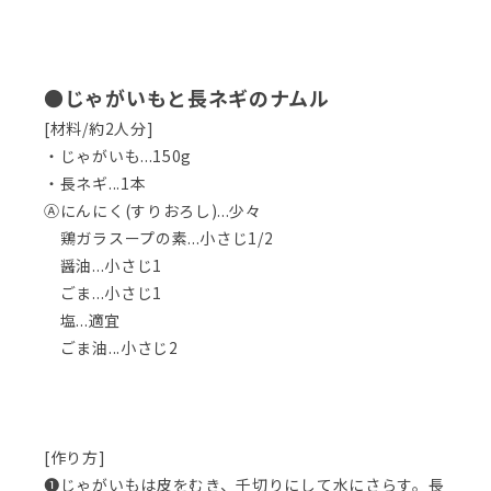
●じゃがいもと長ネギのナムル
[材料/約2人分]
・じゃがいも...150g
・長ネギ...1本
Ⓐにんにく(すりおろし)...少々
鶏ガラスープの素...小さじ1/2
醤油...小さじ1
ごま...小さじ1
塩...適宜
ごま油...小さじ2
[作り方]
❶じゃがいもは皮をむき、千切りにして水にさらす。長