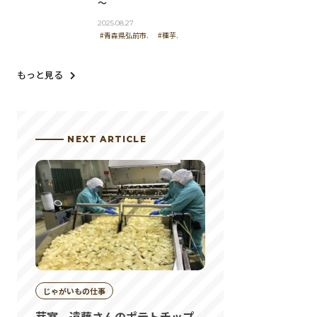
～
2025.08.27
#青森県弘前市.
#種芋.
もっと見る
NEXT ARTICLE
じゃがいもの仕事
芽室、遠藤さんのポテトチップ