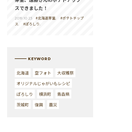
スできました！
#北海道芽室.
#ポテトチップ
2019.10.23
ス.
#ぽろしり.
KEYWORD
北海道
空フォト
大収穫祭
オリジナルじゃがいもレシピ
ぽろしり
横浜町
青森県
茨城町
復興
震災