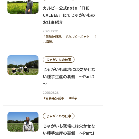
カルビー公式note「THE
CALBEE」にてじゃがいもの
お仕事紹介
2025.10.20
#栽培技術課.
#カルビーポテト.
#
北海道.
じゃがいもの仕事
じゃがいも栽培には欠かせな
い種芋生産の裏側 ～Part2
～
2025.08.28
#青森県弘前市.
#種芋.
じゃがいもの仕事
じゃがいも栽培には欠かせな
い種芋生産の裏側 ～Part1