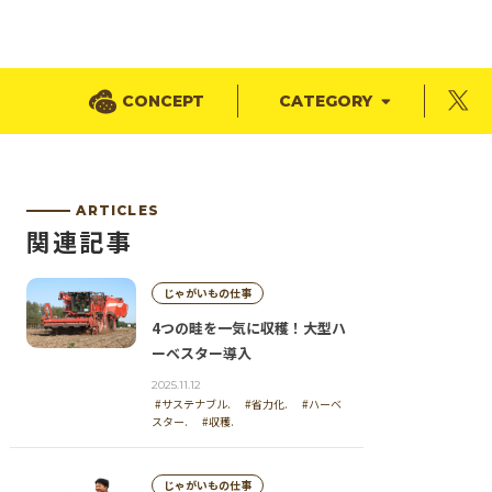
CONCEPT
CATEGORY
ARTICLES
関連記事
じゃがいもの仕事
4つの畦を一気に収穫！大型ハ
ーベスター導入
2025.11.12
#サステナブル.
#省力化.
#ハーベ
スター.
#収穫.
じゃがいもの仕事