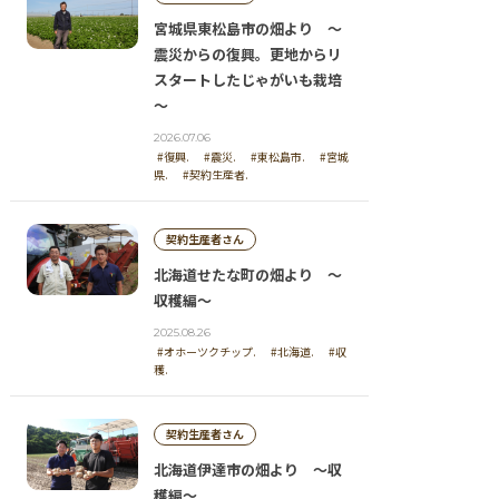
宮城県東松島市の畑より ～
震災からの復興。更地からリ
スタートしたじゃがいも栽培
～
2026.07.06
#復興.
#震災.
#東松島市.
#宮城
県.
#契約生産者.
契約生産者さん
北海道せたな町の畑より ～
収穫編～
2025.08.26
#オホーツクチップ.
#北海道.
#収
穫.
契約生産者さん
北海道伊達市の畑より ～収
穫編～