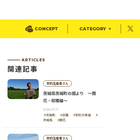
CONCEPT
CATEGORY
ARTICLES
関連記事
契約生産者さん
茨城県茨城町の畑より ～開
花・収穫編～
2026.07.17
#茨城町.
#収獲.
#契約生産者.
#
茨城県.
#開花.
契約生産者さん