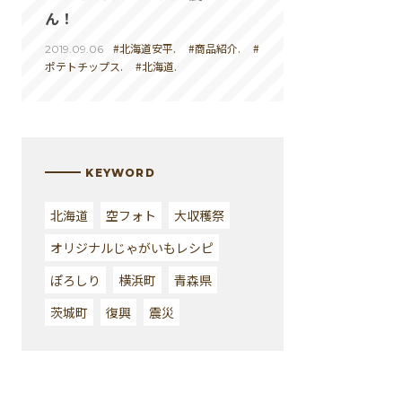
ん！
#北海道安平.
#商品紹介.
#
2019.09.06
ポテトチップス.
#北海道.
KEYWORD
北海道
空フォト
大収穫祭
オリジナルじゃがいもレシピ
ぽろしり
横浜町
青森県
茨城町
復興
震災