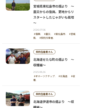
宮城県東松島市の畑より ～
震災からの復興。更地からリ
スタートしたじゃがいも栽培
～
2026.07.06
#復興.
#震災.
#東松島市.
#宮城
県.
#契約生産者.
契約生産者さん
北海道せたな町の畑より ～
収穫編～
2025.08.26
#オホーツクチップ.
#北海道.
#収
穫.
契約生産者さん
北海道伊達市の畑より ～収
穫編～