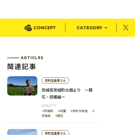
CONCEPT
CATEGORY
ARTICLES
関連記事
契約生産者さん
茨城県茨城町の畑より ～開
花・収穫編～
2026.07.17
#茨城町.
#収獲.
#契約生産者.
#
茨城県.
#開花.
契約生産者さん