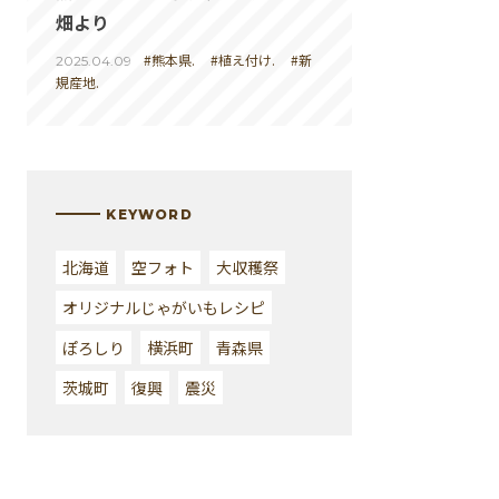
畑より
#熊本県.
#植え付け.
#新
2025.04.09
規産地.
KEYWORD
北海道
空フォト
大収穫祭
オリジナルじゃがいもレシピ
ぽろしり
横浜町
青森県
茨城町
復興
震災