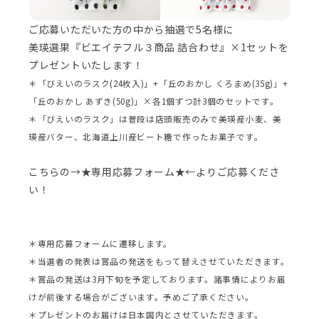
ご応募いただいた方の中から抽選で5名様に
美瑛選果『ビエイテフル３商品 詰合わせ』×1セットを
プレゼントいたします！
＊「びえいのラスク(24枚入)」+「丘のおかし くろまめ(35g)」+
「丘のおかし あずき(50g)」×各1個ずつ計3個のセットです。
＊「びえいのラスク」は普段は店頭販売のみで美瑛産小麦、美
瑛産バター、北海道上川産ビート糖で作ったお菓子です。
こちらの→★専用応募フォーム★←よりご応募くださ
い！
＊専用応募フォームに遷移します。
＊当選者の発表は賞品の発送をもって替えさせていただきます。
＊賞品の発送は3月下旬を予定しております。諸事情によりお届
けが前後する場合がございます。予めご了承ください。
＊プレゼントのお届けは日本国内とさせていただきます。