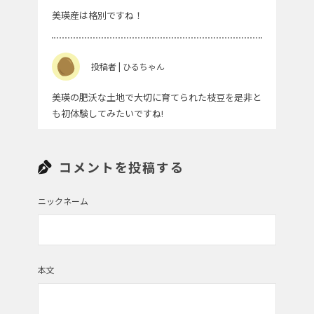
美瑛産は格別ですね！
投稿者 | ひるちゃん
美瑛の肥沃な土地で大切に育てられた枝豆を是非と
も初体験してみたいですね!
コメントを投稿する
投稿者 | ひじき
食べたいです！
ニックネーム
投稿者 | 愛知09
本文
おなか一杯枝豆食べたーい