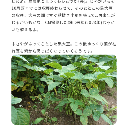
じだよ。豆農家と言ってもらおうか(笑)。じゃがいもを
10月頭までには収穫終わらせて、そのあとこの黒大豆
の収穫。大豆の畑はすぐ秋撒き小麦を植えて...再来年が
じゃがいもかな。CM撮影した畑は来年(2023年)じゃが
いも植えるよ。
↓さやがふっくらとした黒大豆。この後ゆっくり葉が枯
れ豆も紫から黒っぽくなっていくそうです。