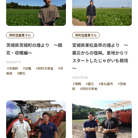
投稿者 | 草取り名人
美瑛のパッチワークの丘が好きで、何回も旅行で訪
契約生産者さん
契約生産者さん
れました。親子の木やケンとメリーの木、この木な
茨城県茨城町の畑より ～開
宮城県東松島市の畑より ～
んの木、セブンスターの木などなど、たくさんの風
花・収穫編～
震災からの復興。更地からリ
景写真を撮影しては喜んでいました。その風景を支
スタートしたじゃがいも栽培
えるのが畑。石川さんはそこで、ジャガイモを作っ
2026.07.17
～
ていたとは記事を読んでビックリしました。あの広
#茨城町.
#収獲.
#契約生産者.
#茨
城県.
#開花.
大な農地、大自然の中で作られるジャガイモ、私に
2026.07.06
も格別な思いがあります。そうそう、美瑛では秋の
#復興.
#震災.
#東松島市.
#宮城
県.
#契約生産者.
収穫になるのですか？美味しいジャガイモ、今年も
期待しています。頑張って育ててくださいね。応援
しています。
投稿者 | 寿太郎