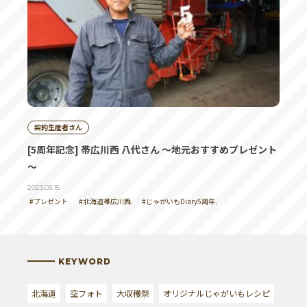
投稿者 | カーコ
わぁ〜、粉吹き芋に塩辛のせて食べた〜い！
黒豆の枝豆、美味しそう〜
契約生産者さん
投稿者 |
[5周年記念] 帯広川西 八代さん ～地元おすすめプレゼント
びえいのラスク美味しそう～
～
黒豆・あずき大好きです。
2023.03.15
#プレゼント.
#北海道帯広川西.
#じゃがいもDiary5周年.
投稿者 | にゃーさん
枝豆で食べてみた～い
KEYWORD
北海道
空フォト
大収穫祭
オリジナルじゃがいもレシピ