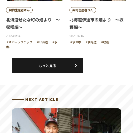
食べたいよ～です。
契約生産者さん
契約生産者さん
北海道せたな町の畑より ～
北海道伊達市の畑より ～収
投稿者 | みきちゃんのパパ
収穫編～
穫編～
美味しそうですねぜひ食べてみたいです
2025.08.26
2025.07.16
#オホーツクチップ.
#北海道.
#収
#伊達市.
#北海道.
#収穫.
穫.
投稿者 | Poirot
もっと見る
たっぷりの愛情ｇこもっていますね。
投稿者 | イブちゃん
NEXT ARTICLE
自然環境宝庫の中、近隣の動物は、本来の食欲味を
知り尽くし、その中から生産品は、安全である証。
しかし、苦労しているさなかの横取り防止に苦慮さ
れることは、頭痛の種ですね。